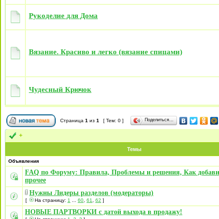
Рукоделие для Дома
Вязание. Красиво и легко (вязание спицами)
Чудесный Крючок
Поделиться…
Страница
1
из
1
[ Тем: 0 ]
+
Темы
Объявления
FAQ по Форуму: Правила, Проблемы и решения, Как добави
прочее
Нужны Лидеры разделов (модераторы)
[
На страницу:
1
...
60
,
61
,
62
]
НОВЫЕ ПАРТВОРКИ с датой выхода в продажу!