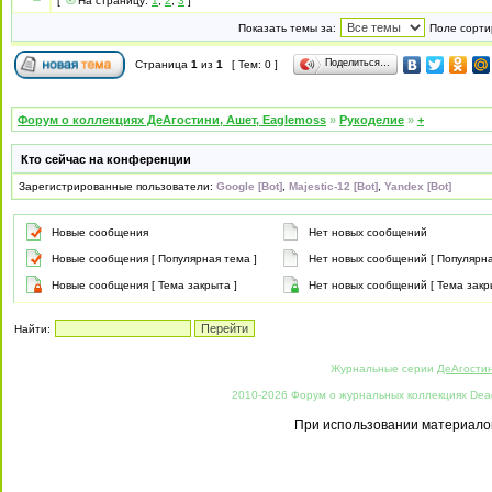
[
На страницу:
1
,
2
,
3
]
Показать темы за:
Поле сорти
Поделиться…
Страница
1
из
1
[ Тем: 0 ]
Форум о коллекциях ДеАгостини, Ашет, Eaglemoss
»
Рукоделие
»
+
Кто сейчас на конференции
Зарегистрированные пользователи:
Google [Bot]
,
Majestic-12 [Bot]
,
Yandex [Bot]
Новые сообщения
Нет новых сообщений
Новые сообщения [ Популярная тема ]
Нет новых сообщений [ Популярна
Новые сообщения [ Тема закрыта ]
Нет новых сообщений [ Тема закр
Найти:
Журнальные серии
ДеАгости
2010-2026 Форум о журнальных коллекциях Deago
При использовании материалов