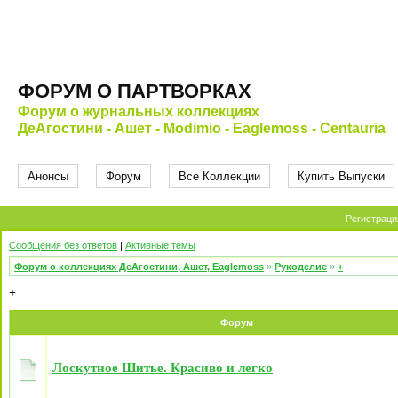
ФОРУМ О ПАРТВОРКАХ
Форум о журнальных коллекциях
ДеАгостини - Ашет - Modimio - Eaglemoss - Centauria
Анонсы
Форум
Все Коллекции
Купить Выпуски
Регистраци
Сообщения без ответов
|
Активные темы
Форум о коллекциях ДеАгостини, Ашет, Eaglemoss
»
Рукоделие
»
+
+
Форум
Лоскутное Шитье. Красиво и легко