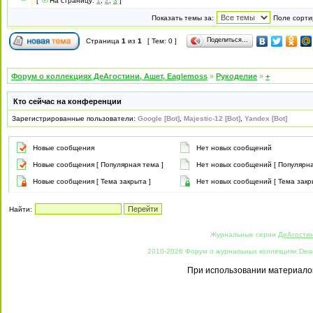
[
На страницу:
1
,
2
,
3
]
Показать темы за:
Поле сорти
Поделиться…
Страница
1
из
1
[ Тем: 0 ]
Форум о коллекциях ДеАгостини, Ашет, Eaglemoss
»
Рукоделие
»
+
Кто сейчас на конференции
Зарегистрированные пользователи:
Google [Bot]
,
Majestic-12 [Bot]
,
Yandex [Bot]
Новые сообщения
Нет новых сообщений
Новые сообщения [ Популярная тема ]
Нет новых сообщений [ Популярна
Новые сообщения [ Тема закрыта ]
Нет новых сообщений [ Тема закр
Найти:
Журнальные серии
ДеАгости
2010-2026 Форум о журнальных коллекциях Deago
При использовании материалов