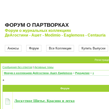
ФОРУМ О ПАРТВОРКАХ
Форум о журнальных коллекциях
ДеАгостини - Ашет - Modimio - Eaglemoss - Centauria
Анонсы
Форум
Все Коллекции
Купить Выпуски
Регистраци
Сообщения без ответов
|
Активные темы
Форум о коллекциях ДеАгостини, Ашет, Eaglemoss
»
Рукоделие
»
+
+
Форум
Лоскутное Шитье. Красиво и легко