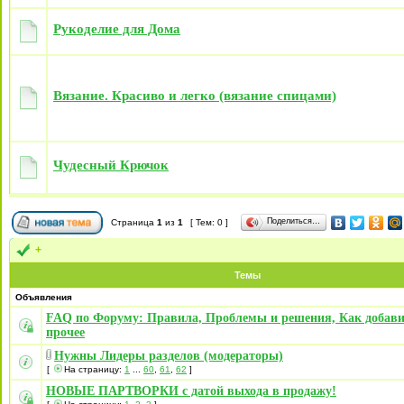
Рукоделие для Дома
Вязание. Красиво и легко (вязание спицами)
Чудесный Крючок
Поделиться…
Страница
1
из
1
[ Тем: 0 ]
+
Темы
Объявления
FAQ по Форуму: Правила, Проблемы и решения, Как добави
прочее
Нужны Лидеры разделов (модераторы)
[
На страницу:
1
...
60
,
61
,
62
]
НОВЫЕ ПАРТВОРКИ с датой выхода в продажу!