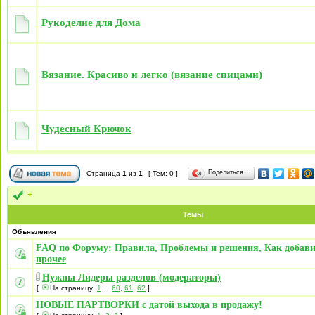
Рукоделие для Дома
Вязание. Красиво и легко (вязание спицами)
Чудесный Крючок
Поделиться…
Страница
1
из
1
[ Тем: 0 ]
+
Темы
Объявления
FAQ по Форуму: Правила, Проблемы и решения, Как добави
прочее
Нужны Лидеры разделов (модераторы)
[
На страницу:
1
...
60
,
61
,
62
]
НОВЫЕ ПАРТВОРКИ с датой выхода в продажу!