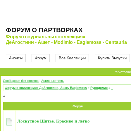
ФОРУМ О ПАРТВОРКАХ
Форум о журнальных коллекциях
ДеАгостини - Ашет - Modimio - Eaglemoss - Centauria
Анонсы
Форум
Все Коллекции
Купить Выпуски
Регистраци
Сообщения без ответов
|
Активные темы
Форум о коллекциях ДеАгостини, Ашет, Eaglemoss
»
Рукоделие
»
+
+
Форум
Лоскутное Шитье. Красиво и легко