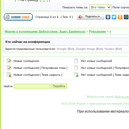
[
На страницу:
1
,
2
,
3
]
Показать темы за:
Поле сорти
Поделиться…
Страница
1
из
1
[ Тем: 0 ]
Форум о коллекциях ДеАгостини, Ашет, Eaglemoss
»
Рукоделие
»
+
Кто сейчас на конференции
Зарегистрированные пользователи:
Google [Bot]
,
Google Image [Bot]
,
Yandex [Bot]
Новые сообщения
Нет новых сообщений
Новые сообщения [ Популярная тема ]
Нет новых сообщений [ Популярна
Новые сообщения [ Тема закрыта ]
Нет новых сообщений [ Тема закр
Найти:
Журнальные серии
ДеАгости
2010-2026 Форум о журнальных коллекциях Deago
При использовании материалов