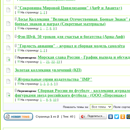
"Сокровища Мировой Цивилизации" (АиФ и Аванта+)
[
На страницу:
1
,
2
]
Досье Коллекция "Великая Отечественная. Боевые Знаки"
боевых знаков и наград (Секретные материалы)
[
На страницу:
1
...
7
,
8
,
9
]
Фэн-Шуй. 50 уроков для счастья и богатства (Ариа-Аиф)
"Гордость авиации" - журнал и сборная модель самолёта
[
На страницу:
1
,
2
]
Морская слава России - График выхода и обсужд
Перемещена:
[
На страницу:
1
...
21
,
22
,
23
]
Золотая коллекция увлечений (КП)
Журнальные серии издательства "IMP"
[
На страницу:
1
,
2
,
3
,
4
,
5
]
Сборная России по футболу - коллекция журнало
Перемещена:
фигурками звезд российского футбола - (ООО «Персонаж»)
[
На страницу:
1
...
8
,
9
,
10
]
Показать темы за:
Поле сорти
Поделиться…
Страница
1
из
2
[ Тем: 40 ]