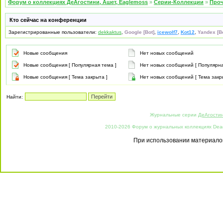
Форум о коллекциях ДеАгостини, Ашет, Eaglemoss
»
Серии-Коллекции
»
Проч
Кто сейчас на конференции
Зарегистрированные пользователи:
dekkaktus
,
Google [Bot]
,
icewolf7
,
Kot12
,
Yandex [Bo
Новые сообщения
Нет новых сообщений
Новые сообщения [ Популярная тема ]
Нет новых сообщений [ Популярна
Новые сообщения [ Тема закрыта ]
Нет новых сообщений [ Тема закр
Найти:
Журнальные серии
ДеАгости
2010-2026 Форум о журнальных коллекциях Deago
При использовании материалов