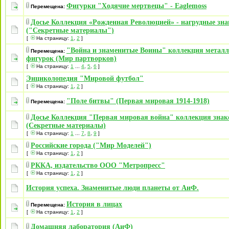
Фигурки "Ходячие мертвецы" - Eaglemoss
Перемещена:
Досье Коллекция «Рожденная Революцией» - нагрудные зн
("Секретные материалы")
[
На страницу:
1
,
2
]
"Война и знаменитые Воины" коллекция металл
Перемещена:
фигурок (Мир партворков)
[
На страницу:
1
...
4
,
5
,
6
]
Энциколопедия "Мировой футбол"
[
На страницу:
1
,
2
]
"Поле битвы" (Первая мировая 1914-1918)
Перемещена:
Досье Коллекция "Первая мировая война" коллекция знак
(Секретные материалы)
[
На страницу:
1
...
7
,
8
,
9
]
Российские города ("Мир Моделей")
[
На страницу:
1
,
2
]
РККА, издательство ООО "Метропресс"
[
На страницу:
1
,
2
]
История успеха. Знаменитые люди планеты от АиФ.
История в лицах
Перемещена:
[
На страницу:
1
,
2
]
Домашняя лаборатория (АиФ)