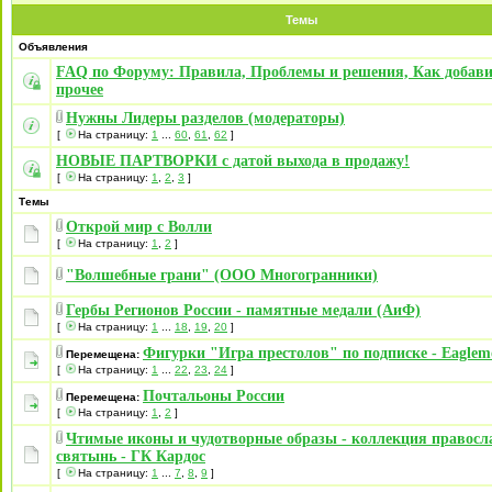
Темы
Объявления
FAQ по Форуму: Правила, Проблемы и решения, Как добави
прочее
Нужны Лидеры разделов (модераторы)
[
На страницу:
1
...
60
,
61
,
62
]
НОВЫЕ ПАРТВОРКИ с датой выхода в продажу!
[
На страницу:
1
,
2
,
3
]
Темы
Открой мир с Волли
[
На страницу:
1
,
2
]
"Волшебные грани" (ООО Многогранники)
Гербы Регионов России - памятные медали (АиФ)
[
На страницу:
1
...
18
,
19
,
20
]
Фигурки "Игра престолов" по подписке - Eaglem
Перемещена:
[
На страницу:
1
...
22
,
23
,
24
]
Почтальоны России
Перемещена:
[
На страницу:
1
,
2
]
Чтимые иконы и чудотворные образы - коллекция правос
святынь - ГК Кардос
[
На страницу:
1
...
7
,
8
,
9
]