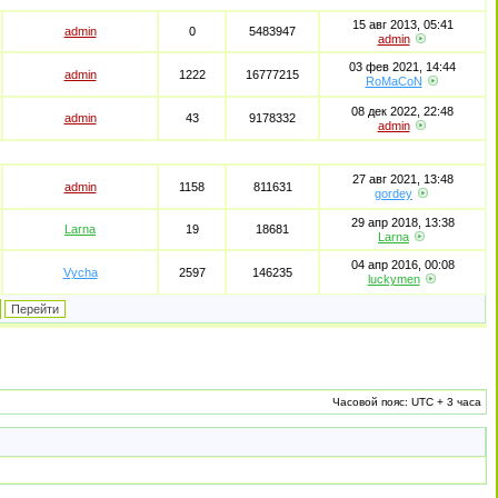
15 авг 2013, 05:41
admin
0
5483947
admin
03 фев 2021, 14:44
admin
1222
16777215
RoMaCoN
08 дек 2022, 22:48
admin
43
9178332
admin
27 авг 2021, 13:48
admin
1158
811631
gordey
29 апр 2018, 13:38
Larna
19
18681
Larna
04 апр 2016, 00:08
Vycha
2597
146235
luckymen
Часовой пояс: UTC + 3 часа