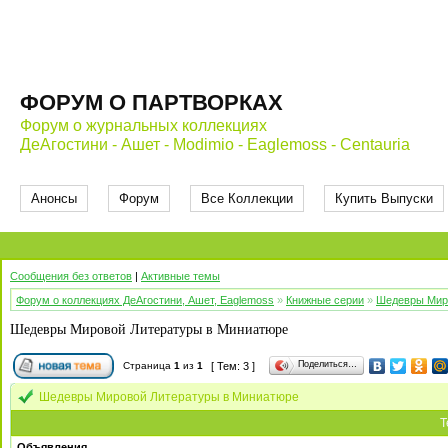
ФОРУМ О ПАРТВОРКАХ
Форум о журнальных коллекциях
ДеАгостини - Ашет - Modimio - Eaglemoss - Centauria
Анонсы
Форум
Все Коллекции
Купить Выпуски
Сообщения без ответов
|
Активные темы
Форум о коллекциях ДеАгостини, Ашет, Eaglemoss
»
Книжные серии
»
Шедевры Мир
Шедевры Мировой Литературы в Миниатюре
Поделиться…
Страница
1
из
1
[ Тем: 3 ]
Шедевры Мировой Литературы в Миниатюре
Т
Объявления