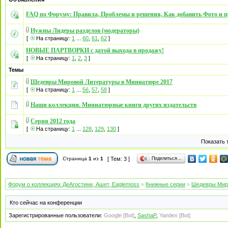
FAQ по Форуму: Правила, Проблемы и решения, Как добавить Фото и п
Нужны Лидеры разделов (модераторы)
[
На страницу:
1
...
60
,
61
,
62
]
НОВЫЕ ПАРТВОРКИ с датой выхода в продажу!
[
На страницу:
1
,
2
,
3
]
Темы
Шедевры Мировой Литературы в Миниатюре 2017
[
На страницу:
1
...
56
,
57
,
58
]
Наши коллекции. Миниатюрные книги других издательств
Серия 2012 года
[
На страницу:
1
...
128
,
129
,
130
]
Показать 
Поделиться…
Страница
1
из
1
[ Тем: 3 ]
Форум о коллекциях ДеАгостини, Ашет, Eaglemoss
»
Книжные серии
»
Шедевры Мир
Кто сейчас на конференции
Зарегистрированные пользователи:
Google [Bot]
,
SashaP
,
Yandex [Bot]