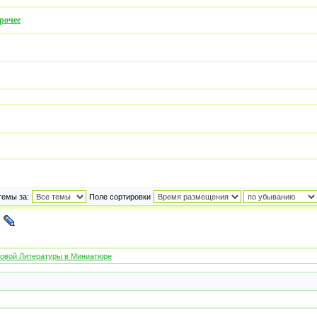
рочее
темы за:
Поле сортировки
овой Литературы в Миниатюре