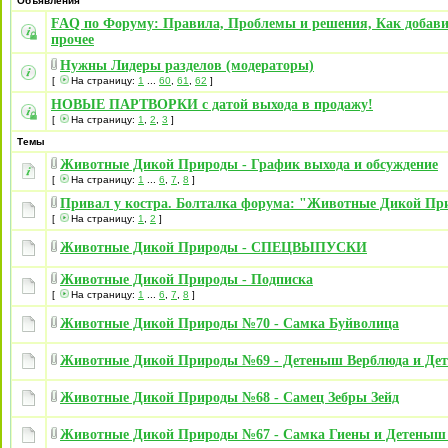
Объявления
FAQ по Форуму: Правила, Проблемы и решения, Как добави
прочее
Нужны Лидеры разделов (модераторы)
[
На страницу:
1
...
60
,
61
,
62
]
НОВЫЕ ПАРТВОРКИ с датой выхода в продажу!
[
На страницу:
1
,
2
,
3
]
Темы
Животные Дикой Природы - График выхода и обсуждение
[
На страницу:
1
...
6
,
7
,
8
]
Привал у костра. Болталка форума: "Животные Дикой П
[
На страницу:
1
,
2
]
Животные Дикой Природы - СПЕЦВЫПУСКИ
Животные Дикой Природы - Подписка
[
На страницу:
1
...
6
,
7
,
8
]
Животные Дикой Природы №70 - Самка Буйволица
Животные Дикой Природы №69 - Детеныш Верблюда и Де
Животные Дикой Природы №68 - Самец Зебры Зейд
Животные Дикой Природы №67 - Самка Гиены и Детеныш 