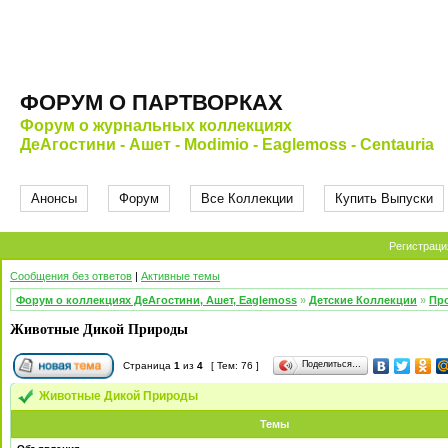
ФОРУМ О ПАРТВОРКАХ
Форум о журнальных коллекциях
ДеАгостини - Ашет - Modimio - Eaglemoss - Centauria
Анонсы
Форум
Все Коллекции
Купить Выпуски
Регистраци
Сообщения без ответов
|
Активные темы
Форум о коллекциях ДеАгостини, Ашет, Eaglemoss
»
Детские Коллекции
»
Про
Животные Дикой Природы
Поделиться…
Страница
1
из
4
[ Тем: 76 ]
Животные Дикой Природы
Темы