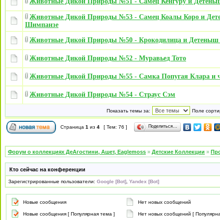
Животные Дикой Природы №51 - Самец Кенгуру и Детены
Животные Дикой Природы №53 - Самец Коалы Коро и Де
Шимпанзе
Животные Дикой Природы №50 - Крокодилица и Детены
Животные Дикой Природы №52 - Муравьед Тото
Животные Дикой Природы №55 - Самка Попугая Клара и ч
Животные Дикой Природы №54 - Страус Сэм
Показать темы за:
Поле сорти
Поделиться…
Страница
1
из
4
[ Тем: 76 ]
Форум о коллекциях ДеАгостини, Ашет, Eaglemoss
»
Детские Коллекции
»
Про
Кто сейчас на конференции
Зарегистрированные пользователи:
Google [Bot]
,
Yandex [Bot]
Новые сообщения
Нет новых сообщений
Новые сообщения [ Популярная тема ]
Нет новых сообщений [ Популярна