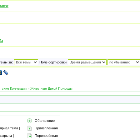
панзе
ба
темы за:
Поле сортировки
тские Коллекции
»
Животные Дикой Природы
Объявление
ярная тема ]
Прилепленная
акрыта ]
Перенесённая