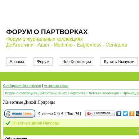
ФОРУМ О ПАРТВОРКАХ
Форум о журнальных коллекциях
ДеАгостини - Ашет - Modimio - Eaglemoss - Centauria
Анонсы
Форум
Все Коллекции
Купить Выпуски
Сообщения без ответов
|
Активные темы
Форум о коллекциях ДеАгостини, Ашет, Eaglemoss
»
Детские Коллекции
»
Прочие Де
Животные Дикой Природы
Поделиться…
Страница
1
из
4
[ Тем: 76 ]
Животные Дикой Природы
Т
Объявления