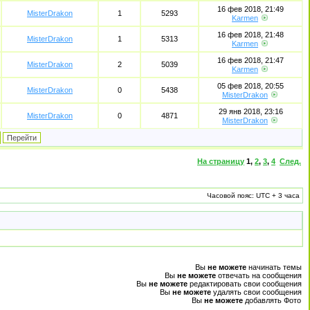
16 фев 2018, 21:49
MisterDrakon
1
5293
Karmen
16 фев 2018, 21:48
MisterDrakon
1
5313
Karmen
16 фев 2018, 21:47
MisterDrakon
2
5039
Karmen
05 фев 2018, 20:55
MisterDrakon
0
5438
MisterDrakon
29 янв 2018, 23:16
MisterDrakon
0
4871
MisterDrakon
На страницу
1
,
2
,
3
,
4
След.
Часовой пояс: UTC + 3 часа
Вы
не можете
начинать темы
Вы
не можете
отвечать на сообщения
Вы
не можете
редактировать свои сообщения
Вы
не можете
удалять свои сообщения
Вы
не можете
добавлять Фото