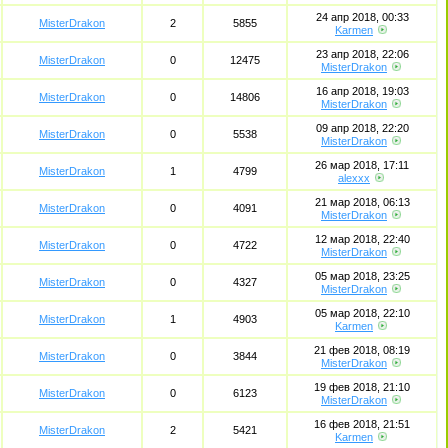
24 апр 2018, 00:33
MisterDrakon
2
5855
Karmen
23 апр 2018, 22:06
MisterDrakon
0
12475
MisterDrakon
16 апр 2018, 19:03
MisterDrakon
0
14806
MisterDrakon
09 апр 2018, 22:20
MisterDrakon
0
5538
MisterDrakon
26 мар 2018, 17:11
MisterDrakon
1
4799
alexxx
21 мар 2018, 06:13
MisterDrakon
0
4091
MisterDrakon
12 мар 2018, 22:40
MisterDrakon
0
4722
MisterDrakon
05 мар 2018, 23:25
MisterDrakon
0
4327
MisterDrakon
05 мар 2018, 22:10
MisterDrakon
1
4903
Karmen
21 фев 2018, 08:19
MisterDrakon
0
3844
MisterDrakon
19 фев 2018, 21:10
MisterDrakon
0
6123
MisterDrakon
16 фев 2018, 21:51
MisterDrakon
2
5421
Karmen