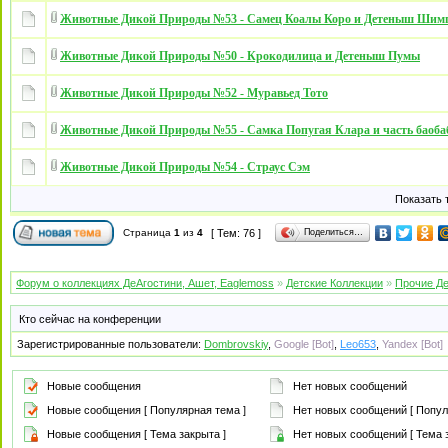
Животные Дикой Природы №53 - Самец Коалы Коро и Детеныш Шим
Животные Дикой Природы №50 - Крокодилица и Детеныш Пумы
Животные Дикой Природы №52 - Муравьед Тото
Животные Дикой Природы №55 - Самка Попугая Клара и часть баоба
Животные Дикой Природы №54 - Страус Сэм
Показать 
Поделиться…
Страница
1
из
4
[ Тем: 76 ]
Форум о коллекциях ДеАгостини, Ашет, Eaglemoss
»
Детские Коллекции
»
Прочие Де
Кто сейчас на конференции
Зарегистрированные пользователи:
Dombrovskiy
,
Google [Bot]
,
Leo653
,
Yandex [Bot]
Новые сообщения
Нет новых сообщений
Новые сообщения [ Популярная тема ]
Нет новых сообщений [ Попул
Новые сообщения [ Тема закрыта ]
Нет новых сообщений [ Тема з