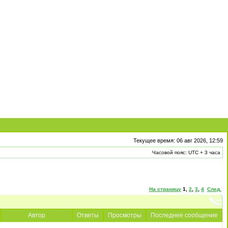
Текущее время: 06 авг 2026, 12:59
Часовой пояс: UTC + 3 часа
На страницу
1
,
2
,
3
,
4
След.
Автор
Ответы
Просмотры
Последнее сообщение