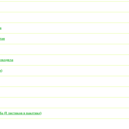
а
гая
рокодила
л)
 (8 листиков в пакетике)