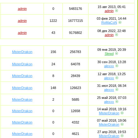
15 авг 2013, 05:41
admin
0
5483176
admin
03 фев 2021, 14:44
admin
1222
16777215
RoMaCoN
08 дек 2022, 22:48
admin
43
9176802
admin
09 янв 2019, 20:39
MisterDrakon
156
256783
Slewd
30 сен 2018, 13:28
MisterDrakon
24
64078
alexxx
12 авг 2018, 13:25
MisterDrakon
8
28439
alexxx
31 июл 2018, 06:34
MisterDrakon
148
126623
alexxx
25 май 2018, 07:03
MisterDrakon
2
5685
alexxx
14 май 2018, 19:16
MisterDrakon
0
12658
MisterDrakon
07 май 2018, 19:06
MisterDrakon
0
4332
MisterDrakon
27 апр 2018, 19:53
MisterDrakon
0
4621
MisterDrakon