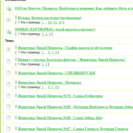
FAQ по Форуму: Правила, Проблемы и решения, Как добавить Фото и п
Нужны Лидеры разделов (модераторы)
[
На страницу:
1
...
60
,
61
,
62
]
НОВЫЕ ПАРТВОРКИ с датой выхода в продажу!
[
На страницу:
1
,
2
,
3
]
Темы
Животные Дикой Природы - График выхода и обсуждение
[
На страницу:
1
...
6
,
7
,
8
]
Привал у костра. Болталка форума: "Животные Дикой Природы"
[
На страницу:
1
,
2
]
Животные Дикой Природы - СПЕЦВЫПУСКИ
Животные Дикой Природы - Подписка
[
На страницу:
1
...
6
,
7
,
8
]
Животные Дикой Природы №70 - Самка Буйволица
Животные Дикой Природы №69 - Детеныш Верблюда и Детеныш Зебр
Животные Дикой Природы №68 - Самец Зебры Зейд
Животные Дикой Природы №67 - Самка Гиены и Детеныш Гепарда