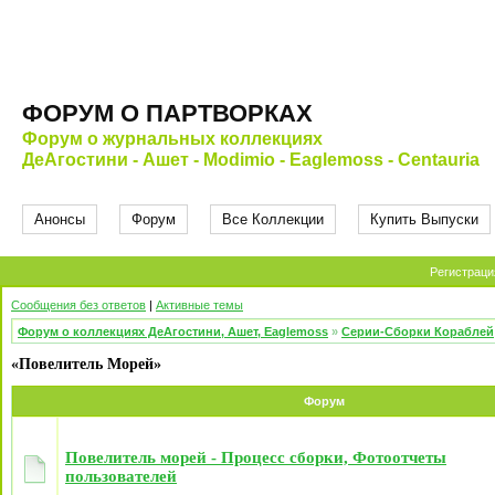
ФОРУМ О ПАРТВОРКАХ
Форум о журнальных коллекциях
ДеАгостини - Ашет - Modimio - Eaglemoss - Centauria
Анонсы
Форум
Все Коллекции
Купить Выпуски
Регистраци
Сообщения без ответов
|
Активные темы
Форум о коллекциях ДеАгостини, Ашет, Eaglemoss
»
Серии-Сборки Кораблей
«Повелитель Морей»
Форум
Повелитель морей - Процесс сборки, Фотоотчеты
пользователей