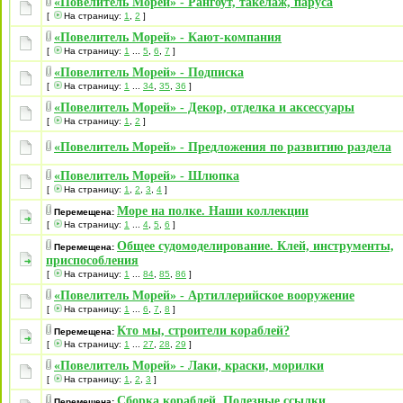
«Повелитель Морей» - Рангоут, такелаж, паруса
[
На страницу:
1
,
2
]
«Повелитель Морей» - Кают-компания
[
На страницу:
1
...
5
,
6
,
7
]
«Повелитель Морей» - Подписка
[
На страницу:
1
...
34
,
35
,
36
]
«Повелитель Морей» - Декор, отделка и аксессуары
[
На страницу:
1
,
2
]
«Повелитель Морей» - Предложения по развитию раздела
«Повелитель Морей» - Шлюпка
[
На страницу:
1
,
2
,
3
,
4
]
Море на полке. Наши коллекции
Перемещена:
[
На страницу:
1
...
4
,
5
,
6
]
Общее судомоделирование. Клей, инструменты,
Перемещена:
приспособления
[
На страницу:
1
...
84
,
85
,
86
]
«Повелитель Морей» - Артиллерийское вооружение
[
На страницу:
1
...
6
,
7
,
8
]
Кто мы, строители кораблей?
Перемещена:
[
На страницу:
1
...
27
,
28
,
29
]
«Повелитель Морей» - Лаки, краски, морилки
[
На страницу:
1
,
2
,
3
]
Сборка кораблей. Полезные ссылки.
Перемещена: