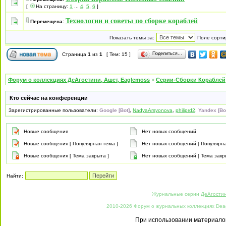
[
На страницу:
1
...
4
,
5
,
6
]
Технологии и советы по сборке кораблей
Перемещена:
Показать темы за:
Поле сорти
Поделиться…
Страница
1
из
1
[ Тем: 15 ]
Форум о коллекциях ДеАгостини, Ашет, Eaglemoss
»
Серии-Сборки Кораблей
Кто сейчас на конференции
Зарегистрированные пользователи:
Google [Bot]
,
NadyaArsyonova
,
philiprd2
,
Yandex [Bo
Новые сообщения
Нет новых сообщений
Новые сообщения [ Популярная тема ]
Нет новых сообщений [ Популярна
Новые сообщения [ Тема закрыта ]
Нет новых сообщений [ Тема закр
Найти:
Журнальные серии
ДеАгости
2010-2026 Форум о журнальных коллекциях Deago
При использовании материалов