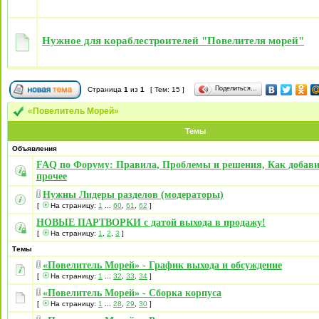
Нужное для кораблестроителей "Повелителя морей"
Поделиться…
Страница
1
из
1
[ Тем: 15 ]
«Повелитель Морей»
Темы
Объявления
FAQ по Форуму: Правила, Проблемы и решения, Как добави
прочее
Нужны Лидеры разделов (модераторы)
[
На страницу:
1
...
60
,
61
,
62
]
НОВЫЕ ПАРТВОРКИ с датой выхода в продажу!
[
На страницу:
1
,
2
,
3
]
Темы
«Повелитель Морей» - График выхода и обсуждение
[
На страницу:
1
...
32
,
33
,
34
]
«Повелитель Морей» - Сборка корпуса
[
На страницу:
1
...
28
,
29
,
30
]