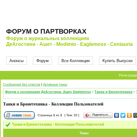
ФОРУМ О ПАРТВОРКАХ
Форум о журнальных коллекциях
ДеАгостини - Ашет - Modimio - Eaglemoss - Centauria
Анонсы
Форум
Все Коллекции
Купить Выпуски
Регистраци
Сообщения без ответов
|
Активные темы
Форум о коллекциях ДеАгостини, Ашет, Eaglemoss
»
Танки и Бронетехника
»
Танки и Бронетехника - Коллекции Пользователей
Поделиться…
Страница
1
из
1
[ Тем: 20 ]
Танки и Бронетехника - Коллекции Пользователей
Темы