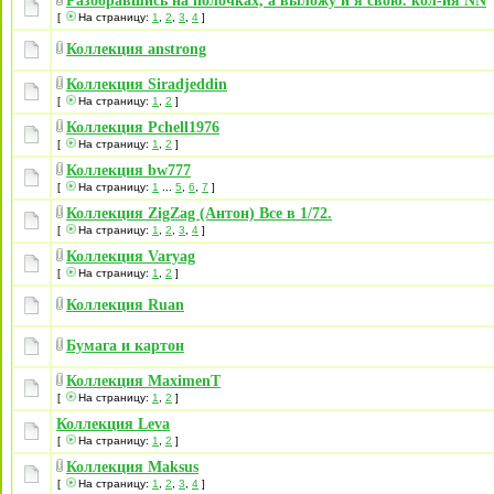
Разобравшись на полочках, а выложу и я свою. кол-ия NN
[
На страницу:
1
,
2
,
3
,
4
]
Коллекция anstrong
Коллекция Siradjeddin
[
На страницу:
1
,
2
]
Коллекция Pchell1976
[
На страницу:
1
,
2
]
Коллекция bw777
[
На страницу:
1
...
5
,
6
,
7
]
Коллекция ZigZag (Антон) Все в 1/72.
[
На страницу:
1
,
2
,
3
,
4
]
Коллекция Varyag
[
На страницу:
1
,
2
]
Коллекция Ruan
Бумага и картон
Коллекция MaximenT
[
На страницу:
1
,
2
]
Коллекция Leva
[
На страницу:
1
,
2
]
Коллекция Maksus
[
На страницу:
1
,
2
,
3
,
4
]