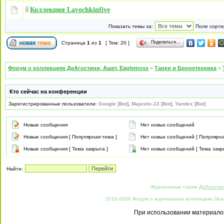
Коллекция Lavochkinfive
Показать темы за:
Поле сорти
Поделиться…
Страница
1
из
1
[ Тем: 20 ]
Форум о коллекциях ДеАгостини, Ашет, Eaglemoss
»
Танки и Бронетехника
»
Кто сейчас на конференции
Зарегистрированные пользователи:
Google [Bot]
,
Majestic-12 [Bot]
,
Yandex [Bot]
Новые сообщения
Нет новых сообщений
Новые сообщения [ Популярная тема ]
Нет новых сообщений [ Популярна
Новые сообщения [ Тема закрыта ]
Нет новых сообщений [ Тема закр
Найти:
Журнальные серии
ДеАгости
2010-2026 Форум о журнальных коллекциях Deago
При использовании материалов