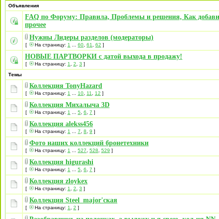
Объявления
FAQ по Форуму: Правила, Проблемы и решения, Как добави
прочее
Нужны Лидеры разделов (модераторы)
[
На страницу:
1
...
60
,
61
,
62
]
НОВЫЕ ПАРТВОРКИ с датой выхода в продажу!
[
На страницу:
1
,
2
,
3
]
Темы
Коллекция TonyHazard
[
На страницу:
1
...
10
,
11
,
12
]
Коллекция Михалыча 3D
[
На страницу:
1
...
5
,
6
,
7
]
Коллекция alekss456
[
На страницу:
1
...
7
,
8
,
9
]
Фото наших коллекций бронетехники
[
На страницу:
1
...
527
,
528
,
529
]
Коллекция higurashi
[
На страницу:
1
...
5
,
6
,
7
]
Коллекция zloykex
[
На страницу:
1
,
2
,
3
]
Коллекция Steel_major'ская
[
На страницу:
1
,
2
]