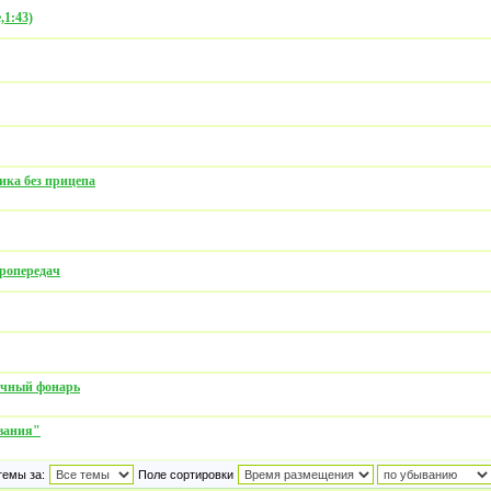
,1:43)
ика без прицепа
тропередач
ичный фонарь
ования"
темы за:
Поле сортировки