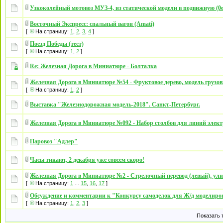
Узкоколейный мотовоз МУЗ-4, из статической модели в подвижную (0е
Восточный Экспресс: спальный вагон (Amati)
[
На страницу:
1
,
2
,
3
,
4
]
Поезд Победы (тест)
[
На страницу:
1
,
2
]
Re: Железная Дорога в Миниатюре - Болталка
Железная Дорога в Миниатюре №54 - Фруктовое дерево, модель грузов
[
На страницу:
1
,
2
]
Выставка "Железнодорожная модель-2018". Санкт-Петербург.
Железная Дорога в Миниатюре №092 - Набор столбов для линий элек
Паровоз "Адлер"
Часы тикают, 2 декабря уже совсем скоро!
Железная Дорога в Миниатюре №2 - Стрелочный перевод (левый), ул
[
На страницу:
1
...
15
,
16
,
17
]
Обсуждение и комментарии к "Конкурсу самоделок для Ж/д моделир
[
На страницу:
1
,
2
,
3
]
Показать 