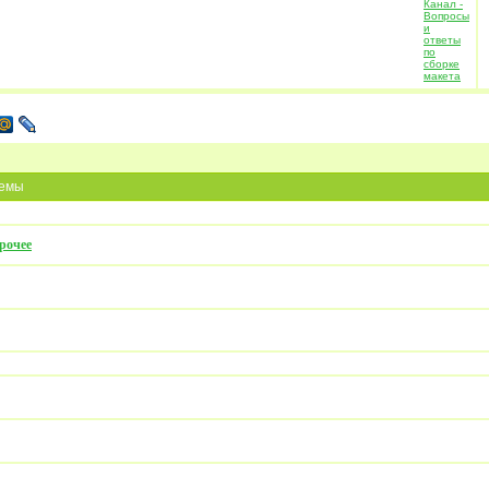
емы
рочее