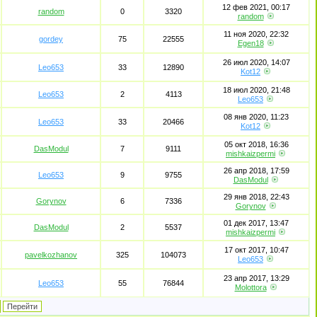
12 фев 2021, 00:17
random
0
3320
random
11 ноя 2020, 22:32
gordey
75
22555
Egen18
26 июл 2020, 14:07
Leo653
33
12890
Kot12
18 июл 2020, 21:48
Leo653
2
4113
Leo653
08 янв 2020, 11:23
Leo653
33
20466
Kot12
05 окт 2018, 16:36
DasModul
7
9111
mishkaizpermi
26 апр 2018, 17:59
Leo653
9
9755
DasModul
29 янв 2018, 22:43
Gorynov
6
7336
Gorynov
01 дек 2017, 13:47
DasModul
2
5537
mishkaizpermi
17 окт 2017, 10:47
pavelkozhanov
325
104073
Leo653
23 апр 2017, 13:29
Leo653
55
76844
Molottora