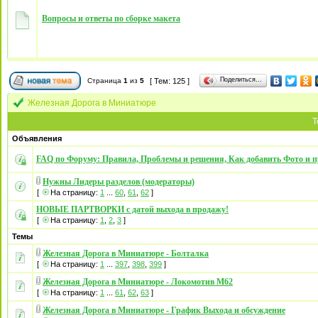
Вопросы и ответы по сборке макета
Поделиться…
Страница
1
из
5
[ Тем: 125 ]
Железная Дорога в Миниатюре
Т
Объявления
FAQ по Форуму: Правила, Проблемы и решения, Как добавить Фото и п
Нужны Лидеры разделов (модераторы)
[
На страницу:
1
...
60
,
61
,
62
]
НОВЫЕ ПАРТВОРКИ с датой выхода в продажу!
[
На страницу:
1
,
2
,
3
]
Темы
Железная Дорога в Миниатюре - Болталка
[
На страницу:
1
...
397
,
398
,
399
]
Железная Дорога в Миниатюре - Локомотив М62
[
На страницу:
1
...
61
,
62
,
63
]
Железная Дорога в Миниатюре - График Выхода и обсуждение