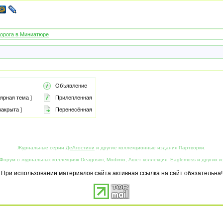
орога в Миниатюре
Объявление
ярная тема ]
Прилепленная
акрыта ]
Перенесённая
Журнальные серии
ДеАгостини
и другие коллекционные издания Партворки.
Форум о журнальных коллекциях Deagosini, Modimio, Ашет коллекция, Eaglemoss и других и
При использовании материалов сайта активная ссылка на сайт обязательна!