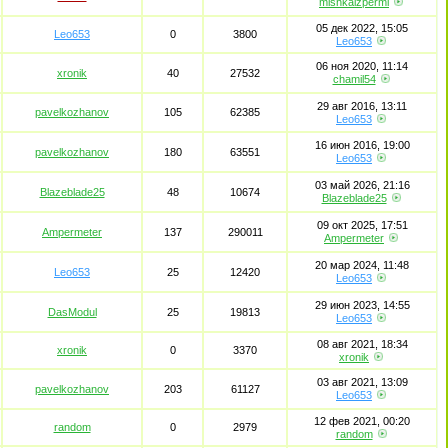
mishkaizpermi
05 дек 2022, 15:05
Leo653
0
3800
Leo653
06 ноя 2020, 11:14
xronik
40
27532
chamil54
29 авг 2016, 13:11
pavelkozhanov
105
62385
Leo653
16 июн 2016, 19:00
pavelkozhanov
180
63551
Leo653
03 май 2026, 21:16
Blazeblade25
48
10674
Blazeblade25
09 окт 2025, 17:51
Ampermeter
137
290011
Ampermeter
20 мар 2024, 11:48
Leo653
25
12420
Leo653
29 июн 2023, 14:55
DasModul
25
19813
Leo653
08 авг 2021, 18:34
xronik
0
3370
xronik
03 авг 2021, 13:09
pavelkozhanov
203
61127
Leo653
12 фев 2021, 00:20
random
0
2979
random