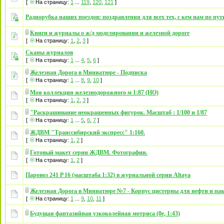
[
На страницу:
1
...
119
,
120
,
121
]
Радиорубка наших поездов: поздравления для всех тех, с кем нам по пут
Книги и журналы о ж/д моделировании и железной дороге
[
На страницу:
1
,
2
,
3
]
Сканы журналов
[
На страницу:
1
...
4
,
5
,
6
]
Железная Дорога в Миниатюре - Подписка
[
На страницу:
1
...
8
,
9
,
10
]
Моя коллекция железнодорожного м 1:87 (НО)
[
На страницу:
1
,
2
,
3
]
"Раскрашивание неокрашенных фигурок. Масштаб : 1/100 и 1/87
[
На страницу:
1
...
5
,
6
,
7
]
ЖДВМ "Транссибирский экспресс" 1:160.
[
На страницу:
1
,
2
]
Готовый макет серии ЖДВМ. Фотографии.
[
На страницу:
1
,
2
]
Паровоз 241 P 16 (масштаба 1:32) в журнальной серии Altaya
Железная Дорога в Миниатюре №7 - Корпус цистерны для нефти и пак
[
На страницу:
1
...
9
,
10
,
11
]
Будущая фантазийная узкоколейная мотриса (0е, 1:43)