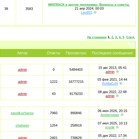
WINTRACK и другие программы. Вопросы и советы.
21 апр 2024, 00:03
38
3583
Leo653
На страницу
1
,
2
,
3
,
4
,
5
След.
Автор
Ответы
Просмотры
Последнее сообщение
15 авг 2013, 05:41
admin
0
5484403
admin
03 фев 2021, 14:44
admin
1222
16777215
RoMaCoN
08 дек 2022, 22:48
admin
43
9179233
admin
06 июн 2026, 20:15
pavelkozhanov
7960
990846
Ampermeter
07 июл 2025, 10:13
zhelneen
1254
258919
xronik
05 дек 2022, 17:34
admin
2401
739629