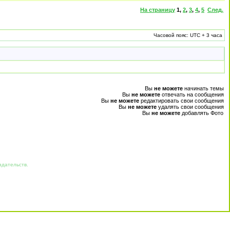
На страницу
1
,
2
,
3
,
4
,
5
След.
Часовой пояс: UTC + 3 часа
Вы
не можете
начинать темы
Вы
не можете
отвечать на сообщения
Вы
не можете
редактировать свои сообщения
Вы
не можете
удалять свои сообщения
Вы
не можете
добавлять Фото
здательств.