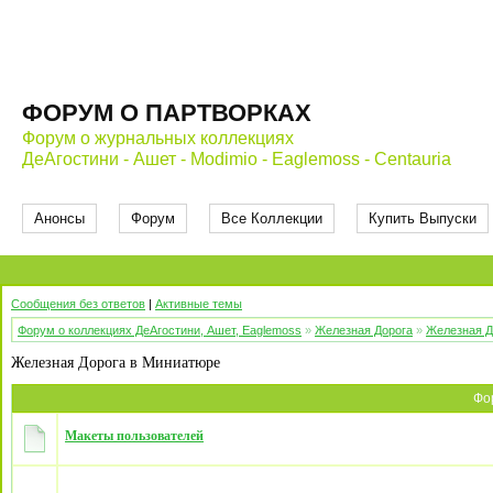
ФОРУМ О ПАРТВОРКАХ
Форум о журнальных коллекциях
ДеАгостини - Ашет - Modimio - Eaglemoss - Centauria
Анонсы
Форум
Все Коллекции
Купить Выпуски
Сообщения без ответов
|
Активные темы
Форум о коллекциях ДеАгостини, Ашет, Eaglemoss
»
Железная Дорога
»
Железная Д
Железная Дорога в Миниатюре
Фо
Макеты пользователей