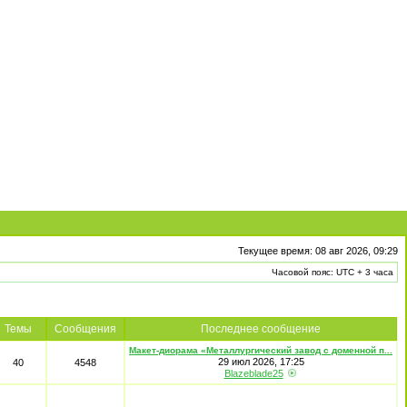
Текущее время: 08 авг 2026, 09:29
Часовой пояс: UTC + 3 часа
Темы
Сообщения
Последнее сообщение
Макет-диорама «Металлургический завод с доменной п...
29 июл 2026, 17:25
40
4548
Blazeblade25