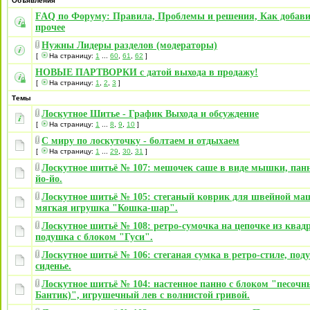
Объявления
FAQ по Форуму: Правила, Проблемы и решения, Как добави
прочее
Нужны Лидеры разделов (модераторы)
[
На страницу:
1
...
60
,
61
,
62
]
НОВЫЕ ПАРТВОРКИ с датой выхода в продажу!
[
На страницу:
1
,
2
,
3
]
Темы
Лоскутное Шитье - График Выхода и обсуждение
[
На страницу:
1
...
8
,
9
,
10
]
С миру по лоскуточку - болтаем и отдыхаем
[
На страницу:
1
...
29
,
30
,
31
]
Лоскутное шитьё № 107: мешочек саше в виде мышки, панн
йо-йо.
Лоскутное шитьё № 105: стеганый коврик для швейной ма
мягкая игрушка "Кошка-шар".
Лоскутное шитьё № 108: ретро-сумочка на цепочке из квад
подушка с блоком "Гуси".
Лоскутное шитьё № 106: стеганая сумка в ретро-стиле, под
сиденье.
Лоскутное шитьё № 104: настенное панно с блоком "песочн
Бантик)", игрушечный лев с волнистой гривой.