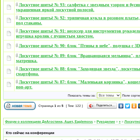
Лоскутное шитьё № 93: салфетка с звездным узором и буси
украшенная яркой лоскутной полосой.
Лоскутное шитьё № 92: тряпичная кукла в розовом платье,
под стаканы.
Лоскутное шитьё № 91: несессер для инструментов рукодел
игрушка кролик с пушистым хвостом.
Лоскутное шитьё № 90: блок "Птицы в небе", подушка с 3D
Лоскутное шитьё № 89: блок "Вращающаяся мельница", 
матрешка.
Лоскутное шитьё № 88: блок "Заходящая звезда", лоскутны
смартфона.
Лоскутное шитьё № 87: блок "Маленькая корзинка", кошел
поп-арт.
Показать темы за:
Поле сорти
Поделиться…
Страница
1
из
5
[ Тем: 122 ]
Форум о коллекциях ДеАгостини, Ашет, Eaglemoss
»
Рукоделие
»
+
»
Лоскутно
Кто сейчас на конференции