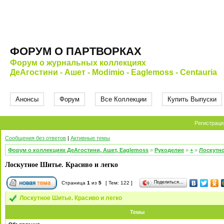
ФОРУМ О ПАРТВОРКАХ
Форум о журнальных коллекциях
ДеАгостини - Ашет - Modimio - Eaglemoss - Centauria
Анонсы
Форум
Все Коллекции
Купить Выпуски
Регистраци
Сообщения без ответов
|
Активные темы
Форум о коллекциях ДеАгостини, Ашет, Eaglemoss
»
Рукоделие
»
+
»
Лоскутно
Лоскутное Шитье. Красиво и легко
Поделиться…
Страница
1
из
5
[ Тем: 122 ]
Лоскутное Шитье. Красиво и легко
Темы