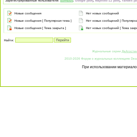
Зарегистрированные пользователи:
bormotov
,
Google [Bot]
,
Majestic-12 [Bot]
,
Yandex [B
Новые сообщения
Нет новых сообщений
Новые сообщения [ Популярная тема ]
Нет новых сообщений [ Популярна
Новые сообщения [ Тема закрыта ]
Нет новых сообщений [ Тема закр
Найти:
Журнальные серии
ДеАгости
2010-2026 Форум о журнальных коллекциях Deago
При использовании материалов