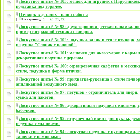
Лоскутное шитьё № 103: мешок для игрушек c Парусником,
подставка под горячее.
Пэчворк в деталях - наши работы
[
На страницу:
1
...
20
,
21
,
22
]
Лоскутное шитьё № 98: двухсторонняя детская панамка, по
пример витражной техники пэчворка.
Лоскутное шитьё № 102: подушка-валик в стиле пэчворк, 
игрушка "Слоник с попоной".
Лоскутное шитьё № 101: мешочек для аксессуаров с карма
декоративная подушка с деревом.
Лоскутное шитьё № 100: сервировочная салфетка в мексик
стиле, подушка в форме птички.
Лоскутное шитьё № 99: прихватка-руковица в стиле пэчвор
аппликацией воздушного змея.
Лоскутное шитьё № 97: петушок - ограничитель для двери,
сумка для пакетов.
Лоскутное шитьё № 96: декоративная подушка с кистями, с
бабочкой.
Лоскутное шитьё № 95: игрушечный квилт для куклы, дек
подушка с мышками.
Лоскутное шитьё № 94: лоскутная подушка с пуговицами, с
тапочки с помпонами.