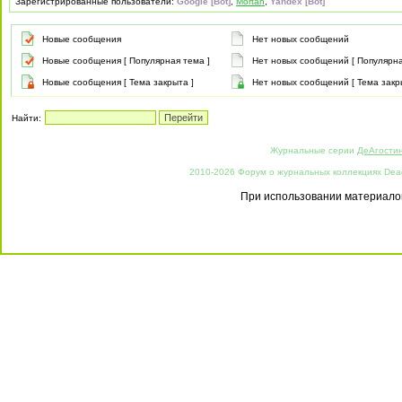
Зарегистрированные пользователи:
Google [Bot]
,
Mortan
,
Yandex [Bot]
Новые сообщения
Нет новых сообщений
Новые сообщения [ Популярная тема ]
Нет новых сообщений [ Популярна
Новые сообщения [ Тема закрыта ]
Нет новых сообщений [ Тема закр
Найти:
Журнальные серии
ДеАгости
2010-2026 Форум о журнальных коллекциях Deago
При использовании материалов