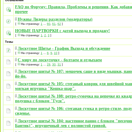
Объявления
FAQ по Форуму: Правила, Проблемы и решения, Как добави
прочее
Нужны Лидеры разделов (модераторы)
[
На страницу:
1
...
60
,
61
,
62
]
НОВЫЕ ПАРТВОРКИ с датой выхода в продажу!
[
На страницу:
1
,
2
,
3
]
Темы
Лоскутное Шитье - График Выхода и обсуждение
[
На страницу:
1
...
8
,
9
,
10
]
С миру по лоскуточку - болтаем и отдыхаем
[
На страницу:
1
...
29
,
30
,
31
]
Лоскутное шитьё № 107: мешочек саше в виде мышки, панн
йо-йо.
Лоскутное шитьё № 105: стеганый коврик для швейной ма
мягкая игрушка "Кошка-шар".
Лоскутное шитьё № 108: ретро-сумочка на цепочке из квад
подушка с блоком "Гуси".
Лоскутное шитьё № 106: стеганая сумка в ретро-стиле, под
сиденье.
Лоскутное шитьё № 104: настенное панно с блоком "песочн
Бантик)", игрушечный лев с волнистой гривой.