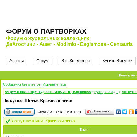
ФОРУМ О ПАРТВОРКАХ
Форум о журнальных коллекциях
ДеАгостини - Ашет - Modimio - Eaglemoss - Centauria
Анонсы
Форум
Все Коллекции
Купить Выпуски
Регистраци
Сообщения без ответов
|
Активные темы
Форум о коллекциях ДеАгостини, Ашет, Eaglemoss
»
Рукоделие
»
+
»
Лоскутно
Лоскутное Шитье. Красиво и легко
Поделиться…
Страница
1
из
5
[ Тем: 122 ]
Лоскутное Шитье. Красиво и легко
Темы