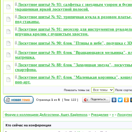
Лоскутное шитьё № 93: салфетка с звездным узором и буси
украшенная яркой лоскутной полосой.
Лоскутное шитьё № 92: тряпичная кукла в розовом платье,
под стаканы.
Лоскутное шитьё № 91: несессер для инструментов рукодел
игрушка кролик с пушистым хвостом.
Лоскутное шитьё № 90: блок "Птицы в небе", подушка с 3D
Лоскутное шитьё № 89: блок "Вращающаяся мельница", 
матрешка.
Лоскутное шитьё № 88: блок "Заходящая звезда", лоскутны
смартфона.
Лоскутное шитьё № 87: блок "Маленькая корзинка", кошел
поп-арт.
Показать темы за:
Поле сорти
Поделиться…
Страница
1
из
5
[ Тем: 122 ]
Форум о коллекциях ДеАгостини, Ашет, Eaglemoss
»
Рукоделие
»
+
»
Лоскутно
Кто сейчас на конференции