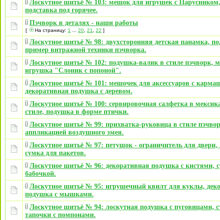
Лоскутное шитьё № 103: мешок для игрушек c Парусником,
подставка под горячее.
Пэчворк в деталях - наши работы
[
На страницу:
1
...
20
,
21
,
22
]
Лоскутное шитьё № 98: двухсторонняя детская панамка, по
пример витражной техники пэчворка.
Лоскутное шитьё № 102: подушка-валик в стиле пэчворк, 
игрушка "Слоник с попоной".
Лоскутное шитьё № 101: мешочек для аксессуаров с карма
декоративная подушка с деревом.
Лоскутное шитьё № 100: сервировочная салфетка в мексик
стиле, подушка в форме птички.
Лоскутное шитьё № 99: прихватка-руковица в стиле пэчвор
аппликацией воздушного змея.
Лоскутное шитьё № 97: петушок - ограничитель для двери,
сумка для пакетов.
Лоскутное шитьё № 96: декоративная подушка с кистями, с
бабочкой.
Лоскутное шитьё № 95: игрушечный квилт для куклы, дек
подушка с мышками.
Лоскутное шитьё № 94: лоскутная подушка с пуговицами, с
тапочки с помпонами.