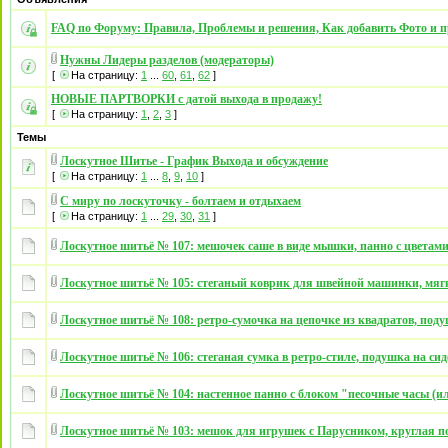
FAQ по Форуму: Правила, Проблемы и решения, Как добавить Фото и п
Нужны Лидеры разделов (модераторы)
[
На страницу:
1
...
60
,
61
,
62
]
НОВЫЕ ПАРТВОРКИ с датой выхода в продажу!
[
На страницу:
1
,
2
,
3
]
Темы
Лоскутное Шитье - График Выхода и обсуждение
[
На страницу:
1
...
8
,
9
,
10
]
С миру по лоскуточку - болтаем и отдыхаем
[
На страницу:
1
...
29
,
30
,
31
]
Лоскутное шитьё № 107: мешочек саше в виде мышки, панно с цветами
Лоскутное шитьё № 105: стеганый коврик для швейной машинки, мя
Лоскутное шитьё № 108: ретро-сумочка на цепочке из квадратов, поду
Лоскутное шитьё № 106: стеганая сумка в ретро-стиле, подушка на сид
Лоскутное шитьё № 104: настенное панно с блоком "песочные часы (и
Лоскутное шитьё № 103: мешок для игрушек c Парусником, круглая по