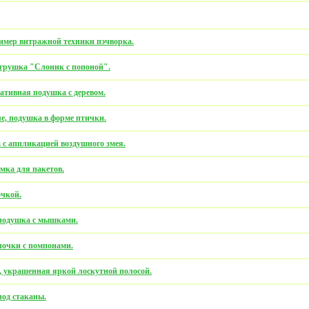
ример витражной техники пэчворка.
игрушка "Слоник с попоной".
ативная подушка с деревом.
е, подушка в форме птички.
 с аппликацией воздушного змея.
мка для пакетов.
очкой.
 подушка с мышками.
почки с помпонами.
а, украшенная яркой лоскутной полосой.
под стаканы.