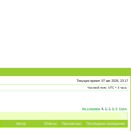
Текущее время: 07 авг 2026, 23:17
Часовой пояс: UTC + 3 часа
На страницу
1
,
2
,
3
,
4
,
5
След.
Автор
Ответы
Просмотры
Последнее сообщение