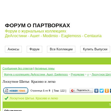
ФОРУМ О ПАРТВОРКАХ
Форум о журнальных коллекциях
ДеАгостини - Ашет - Modimio - Eaglemoss - Centauria
Анонсы
Форум
Все Коллекции
Купить Выпуски
Сообщения без ответов
|
Активные темы
Форум о коллекциях ДеАгостини, Ашет, Eaglemoss
»
Рукоделие
»
+
»
Лоскутное Шить
Лоскутное Шитье. Красиво и легко
Поделиться…
Страница
1
из
5
[ Тем: 122 ]
Лоскутное Шитье. Красиво и легко
Т
Объявления