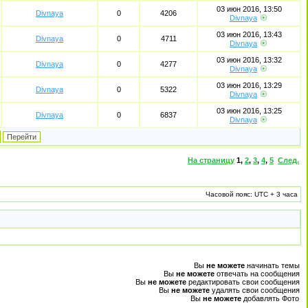
03 июн 2016, 13:50
Divnaya
0
4206
Divnaya
03 июн 2016, 13:43
Divnaya
0
4711
Divnaya
03 июн 2016, 13:32
Divnaya
0
4277
Divnaya
03 июн 2016, 13:29
Divnaya
0
5322
Divnaya
03 июн 2016, 13:25
Divnaya
0
6837
Divnaya
На страницу
1
,
2
,
3
,
4
,
5
След.
Часовой пояс: UTC + 3 часа
Вы
не можете
начинать темы
Вы
не можете
отвечать на сообщения
Вы
не можете
редактировать свои сообщения
Вы
не можете
удалять свои сообщения
Вы
не можете
добавлять Фото