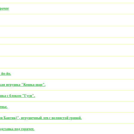
рочее
 йо-йо.
гкая игрушка "Кошка-шар".
шка с блоком "Гуси".
енье.
ли Бантик)", игрушечный лев с волнистой гривой.
дставка под горячее.