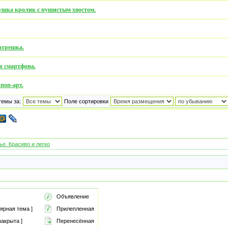
рушка кролик с пушистым хвостом.
атрешка.
я смартфона.
поп-арт.
темы за:
Поле сортировки
е. Красиво и легко
Объявление
ярная тема ]
Прилепленная
акрыта ]
Перенесённая