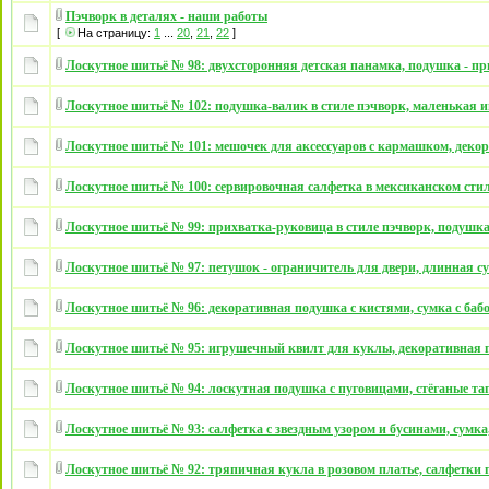
Пэчворк в деталях - наши работы
[
На страницу:
1
...
20
,
21
,
22
]
Лоскутное шитьё № 98: двухсторонняя детская панамка, подушка - п
Лоскутное шитьё № 102: подушка-валик в стиле пэчворк, маленькая 
Лоскутное шитьё № 101: мешочек для аксессуаров с кармашком, декор
Лоскутное шитьё № 100: сервировочная салфетка в мексиканском стил
Лоскутное шитьё № 99: прихватка-руковица в стиле пэчворк, подушка
Лоскутное шитьё № 97: петушок - ограничитель для двери, длинная су
Лоскутное шитьё № 96: декоративная подушка с кистями, сумка с баб
Лоскутное шитьё № 95: игрушечный квилт для куклы, декоративная
Лоскутное шитьё № 94: лоскутная подушка с пуговицами, стёганые та
Лоскутное шитьё № 93: салфетка с звездным узором и бусинами, сумк
Лоскутное шитьё № 92: тряпичная кукла в розовом платье, салфетки 