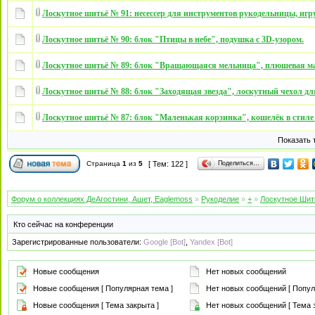
Лоскутное шитьё № 91: несессер для инструментов рукодельницы, иг
Лоскутное шитьё № 90: блок "Птицы в небе", подушка с 3D-узором.
Лоскутное шитьё № 89: блок "Вращающаяся мельница", плюшевая м
Лоскутное шитьё № 88: блок "Заходящая звезда", лоскутный чехол дл
Лоскутное шитьё № 87: блок "Маленькая корзинка", кошелёк в стиле 
Показать 
Поделиться…
Страница
1
из
5
[ Тем: 122 ]
Форум о коллекциях ДеАгостини, Ашет, Eaglemoss
»
Рукоделие
»
+
»
Лоскутное Шить
Кто сейчас на конференции
Зарегистрированные пользователи:
Google [Bot]
,
Yandex [Bot]
Новые сообщения
Нет новых сообщений
Новые сообщения [ Популярная тема ]
Нет новых сообщений [ Попул
Новые сообщения [ Тема закрыта ]
Нет новых сообщений [ Тема з