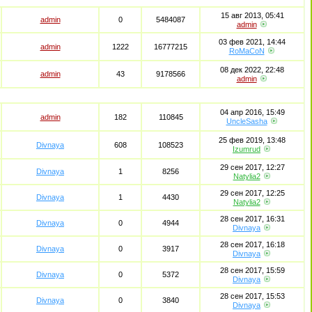
15 авг 2013, 05:41
admin
0
5484087
admin
03 фев 2021, 14:44
admin
1222
16777215
RoMaCoN
08 дек 2022, 22:48
admin
43
9178566
admin
04 апр 2016, 15:49
admin
182
110845
UncleSasha
25 фев 2019, 13:48
Divnaya
608
108523
Izumrud
29 сен 2017, 12:27
Divnaya
1
8256
Natylia2
29 сен 2017, 12:25
Divnaya
1
4430
Natylia2
28 сен 2017, 16:31
Divnaya
0
4944
Divnaya
28 сен 2017, 16:18
Divnaya
0
3917
Divnaya
28 сен 2017, 15:59
Divnaya
0
5372
Divnaya
28 сен 2017, 15:53
Divnaya
0
3840
Divnaya