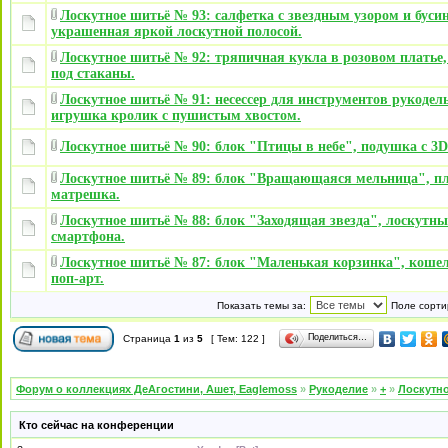
Лоскутное шитьё № 93: салфетка с звездным узором и буси
украшенная яркой лоскутной полосой.
Лоскутное шитьё № 92: тряпичная кукла в розовом платье,
под стаканы.
Лоскутное шитьё № 91: несессер для инструментов рукодел
игрушка кролик с пушистым хвостом.
Лоскутное шитьё № 90: блок "Птицы в небе", подушка с 3D
Лоскутное шитьё № 89: блок "Вращающаяся мельница", 
матрешка.
Лоскутное шитьё № 88: блок "Заходящая звезда", лоскутны
смартфона.
Лоскутное шитьё № 87: блок "Маленькая корзинка", кошел
поп-арт.
Показать темы за:
Поле сорти
Поделиться…
Страница
1
из
5
[ Тем: 122 ]
Форум о коллекциях ДеАгостини, Ашет, Eaglemoss
»
Рукоделие
»
+
»
Лоскутно
Кто сейчас на конференции