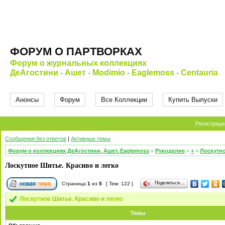
ФОРУМ О ПАРТВОРКАХ
Форум о журнальных коллекциях
ДеАгостини - Ашет - Modimio - Eaglemoss - Centauria
Анонсы
Форум
Все Коллекции
Купить Выпуски
Регистраци
Сообщения без ответов
|
Активные темы
Форум о коллекциях ДеАгостини, Ашет, Eaglemoss
»
Рукоделие
»
+
»
Лоскутно
Лоскутное Шитье. Красиво и легко
Поделиться…
Страница
1
из
5
[ Тем: 122 ]
Лоскутное Шитье. Красиво и легко
Темы