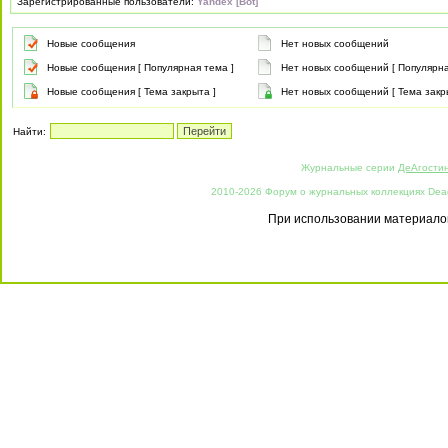
Зарегистрированные пользователи:
Yandex [Bot]
Новые сообщения
Нет новых сообщений
Новые сообщения [ Популярная тема ]
Нет новых сообщений [ Популярна
Новые сообщения [ Тема закрыта ]
Нет новых сообщений [ Тема закр
Найти:
Журнальные серии
ДеАгости
2010-2026 Форум о журнальных коллекциях Deago
При использовании материалов