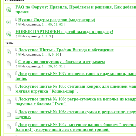
Объявления
FAQ по Форуму: Правила, Проблемы и решения, Как добави
прочее
Нужны Лидеры разделов (модераторы)
[
На страницу:
1
...
60
,
61
,
62
]
НОВЫЕ ПАРТВОРКИ с датой выхода в продажу!
[
На страницу:
1
,
2
,
3
]
Темы
Лоскутное Шитье - График Выхода и обсуждение
[
На страницу:
1
...
8
,
9
,
10
]
С миру по лоскуточку - болтаем и отдыхаем
[
На страницу:
1
...
29
,
30
,
31
]
Лоскутное шитьё № 107: мешочек саше в виде мышки, панн
йо-йо.
Лоскутное шитьё № 105: стеганый коврик для швейной ма
мягкая игрушка "Кошка-шар".
Лоскутное шитьё № 108: ретро-сумочка на цепочке из квад
подушка с блоком "Гуси".
Лоскутное шитьё № 106: стеганая сумка в ретро-стиле, под
сиденье.
Лоскутное шитьё № 104: настенное панно с блоком "песочн
Бантик)", игрушечный лев с волнистой гривой.