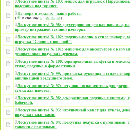
Лоскутное шитьё № 103: мешок для игрушек c Парусником,
подставка под горячее.
Пэчворк в деталях - наши работы
[
На страницу:
1
...
20
,
21
,
22
]
Лоскутное шитьё № 98: двухсторонняя детская панамка, по
пример витражной техники пэчворка.
Лоскутное шитьё № 102: подушка-валик в стиле пэчворк, 
игрушка "Слоник с попоной".
Лоскутное шитьё № 101: мешочек для аксессуаров с карма
декоративная подушка с деревом.
Лоскутное шитьё № 100: сервировочная салфетка в мексик
стиле, подушка в форме птички.
Лоскутное шитьё № 99: прихватка-руковица в стиле пэчвор
аппликацией воздушного змея.
Лоскутное шитьё № 97: петушок - ограничитель для двери,
сумка для пакетов.
Лоскутное шитьё № 96: декоративная подушка с кистями, с
бабочкой.
Лоскутное шитьё № 95: игрушечный квилт для куклы, дек
подушка с мышками.
Лоскутное шитьё № 94: лоскутная подушка с пуговицами, с
тапочки с помпонами.