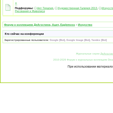
+
Подфорумы:
Арт-Терапия
,
Художественная Галерея 2013
,
Искусст
Рисования и Живописи
Форум о коллекциях ДеАгостини, Ашет, Eaglemoss
»
Искусство
Кто сейчас на конференции
Зарегистрированные пользователи:
Google [Bot]
,
Google Image [Bot]
,
Yandex [Bot]
Журнальные серии
ДеАгости
2010-2026 Форум о журнальных коллекциях Deago
При использовании материалов