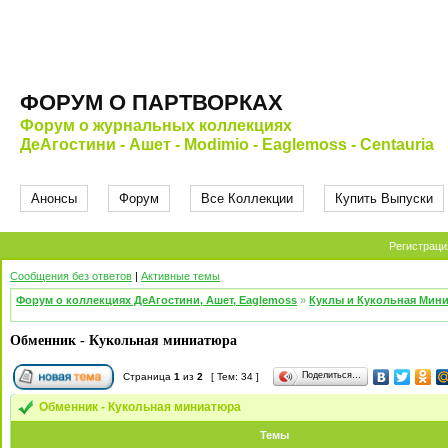
ФОРУМ О ПАРТВОРКАХ
Форум о журнальных коллекциях
ДеАгостини - Ашет - Modimio - Eaglemoss - Centauria
Анонсы
Форум
Все Коллекции
Купить Выпуски
Регистраци
Сообщения без ответов
|
Активные темы
Форум о коллекциях ДеАгостини, Ашет, Eaglemoss
»
Куклы и Кукольная Мин
Обменник - Кукольная миниатюра
Поделиться…
Страница
1
из
2
[ Тем: 34 ]
Обменник - Кукольная миниатюра
Темы