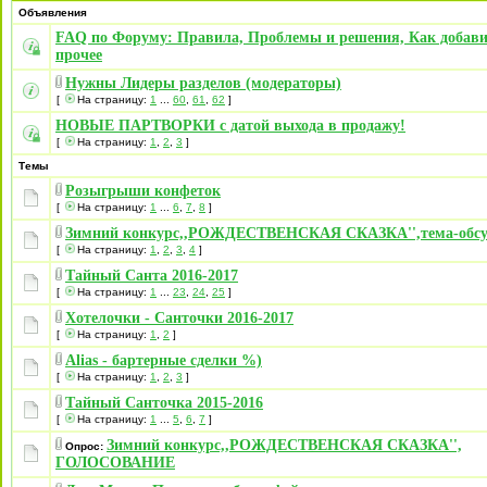
Объявления
FAQ по Форуму: Правила, Проблемы и решения, Как добави
прочее
Нужны Лидеры разделов (модераторы)
[
На страницу:
1
...
60
,
61
,
62
]
НОВЫЕ ПАРТВОРКИ с датой выхода в продажу!
[
На страницу:
1
,
2
,
3
]
Темы
Розыгрыши конфеток
[
На страницу:
1
...
6
,
7
,
8
]
Зимний конкурс,,РОЖДЕСТВЕНСКАЯ СКАЗКА'',тема-обсу
[
На страницу:
1
,
2
,
3
,
4
]
Тайный Санта 2016-2017
[
На страницу:
1
...
23
,
24
,
25
]
Хотелочки - Санточки 2016-2017
[
На страницу:
1
,
2
]
Alias - бартерные сделки %)
[
На страницу:
1
,
2
,
3
]
Тайный Санточка 2015-2016
[
На страницу:
1
...
5
,
6
,
7
]
Зимний конкурс,,РОЖДЕСТВЕНСКАЯ СКАЗКА'',
Опрос:
ГОЛОСОВАНИЕ