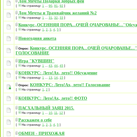
Дом Мечты Подарки добрых фей
[
На страницу:
1
...
90
,
91
,
92
]
Дом Мечты и Трамвайчик желаний №2
[
На страницу:
1
...
31
,
32
,
33
]
Конкурс,,ОСЕННЯЯ ПОРА...ОЧЕЙ ОЧАРОВАНЬЕ...''Обсуж
[
На страницу:
1
,
2
,
3
,
4
,
5
]
Новогодняя анкета
Конкурс,,ОСЕННЯЯ ПОРА...ОЧЕЙ ОЧАРОВАНЬЕ...'
Опрос:
ГОЛОСОВАНИЕ
Игра "КУВШИН"
[
На страницу:
1
...
43
,
44
,
45
]
КОНКУРС: Лето!Ах, лето!! Обсуждение
[
На страницу:
1
...
13
,
14
,
15
]
КОНКУРС: Лето!Ах, лето!! Голосование
Опрос:
[
На страницу:
1
,
2
]
КОНКУРС: Лето!Ах, лето!! ФОТО
ПАСХАЛЬНЫЙ ЗАЯЦ 2015.
[
На страницу:
1
...
10
,
11
,
12
]
Расскажем о себе
[
На страницу:
1
,
2
,
3
,
4
,
5
]
ОБМЕН - ПРИХОЖАЯ