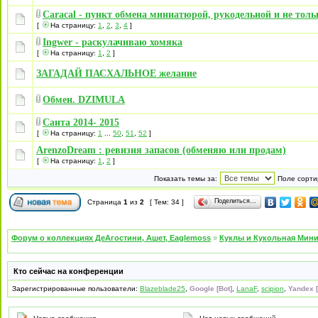
Caracal - пункт обмена миниатюрой, рукодельной и не толь
[
На страницу:
1
,
2
,
3
,
4
]
Ingwer - раскулачиваю хомяка
[
На страницу:
1
,
2
]
ЗАГАДАЙ ПАСХАЛЬНОЕ желание
Обмен. DZIMULA
Санта 2014- 2015
[
На страницу:
1
...
50
,
51
,
52
]
ArenzoDream : ревизия запасов (обменяю или продам)
[
На страницу:
1
,
2
]
Показать темы за:
Поле сорти
Поделиться…
Страница
1
из
2
[ Тем: 34 ]
Форум о коллекциях ДеАгостини, Ашет, Eaglemoss
»
Куклы и Кукольная Мин
Кто сейчас на конференции
Зарегистрированные пользователи:
Blazeblade25
,
Google [Bot]
,
LanaF
,
scipion
,
Yandex [