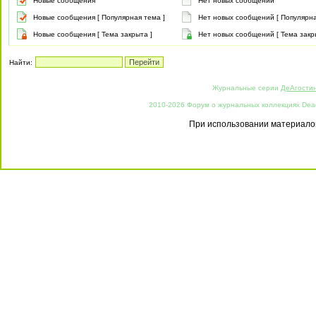
Новые сообщения
Нет новых сообщений
Новые сообщения [ Популярная тема ]
Нет новых сообщений [ Популярна
Новые сообщения [ Тема закрыта ]
Нет новых сообщений [ Тема закр
Найти:
Журнальные серии
ДеАгости
2010-2026 Форум о журнальных коллекциях Deago
При использовании материалов