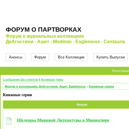
ФОРУМ О ПАРТВОРКАХ
Форум о журнальных коллекциях
ДеАгостини - Ашет - Modimio - Eaglemoss - Centauria
Анонсы
Форум
Все Коллекции
Купить Выпуски
Регистраци
Сообщения без ответов
|
Активные темы
Форум о коллекциях ДеАгостини, Ашет, Eaglemoss
»
Книжные серии
Книжные серии
Форум
Шедевры Мировой Литературы в Миниатюре