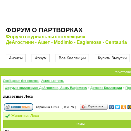
ФОРУМ О ПАРТВОРКАХ
Форум о журнальных коллекциях
ДеАгостини - Ашет - Modimio - Eaglemoss - Centauria
Анонсы
Форум
Все Коллекции
Купить Выпуски
Регистраци
Сообщения без ответов
|
Активные темы
Форум о коллекциях ДеАгостини, Ашет, Eaglemoss
»
Детские Коллекции
»
Про
Животные Леса
Поделиться…
Страница
1
из
3
[ Тем: 75 ]
Животные Леса
Темы