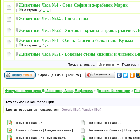
Животные Леса №4 - Сова София и жеребенок Марик
[
На страницу:
1
,
2
]
Животные Леса №54 - Соня - папа
Животные Леса №52 - Хижина - крыша и трава, рысенок Л
Животные Леса №1 - Олень Елисей и белка-папа Кузьма
[
На страницу:
1
,
2
,
3
]
Животные Леса №51 - Боковые стены хижины и лисенок В
Показать темы за:
Поле сорти
Поделиться…
Страница
1
из
3
[ Тем: 75 ]
Форум о коллекциях ДеАгостини, Ашет, Eaglemoss
»
Детские Коллекции
»
Про
Кто сейчас на конференции
Зарегистрированные пользователи:
Google [Bot]
,
Yandex [Bot]
Новые сообщения
Нет новых сообщений
Новые сообщения [ Популярная тема ]
Нет новых сообщений [ Популярна
Новые сообщения [ Тема закрыта ]
Нет новых сообщений [ Тема закр