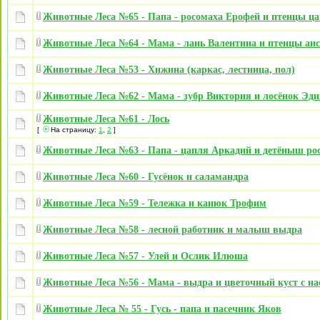
Животные Леса №65 - Папа - росомаха Ерофей и птенцы ц
Животные Леса №64 - Мама - лань Валентина и птенцы аис
Животные Леса №53 - Хижина (каркас, лестница, пол)
Животные Леса №62 - Мама - зубр Виктория и лосёнок Эди
Животные Леса №61 - Лось
[
На страницу:
1
,
2
]
Животные Леса №63 - Папа - цапля Аркадий и детёныш ро
Животные Леса №60 - Гусёнок и саламандра
Животные Леса №59 - Тележка и канюк Трофим
Животные Леса №58 - лесной работник и малыш выдра
Животные Леса №57 - Улей и Ослик Илюша
Животные Леса №56 - Мама - выдра и цветочный куст с н
Животные Леса № 55 - Гусь - папа и пасечник Яков