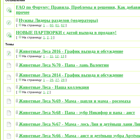
Объявления
FAQ по Форуму: Правила, Проблемы и решения, Как добави
прочее
Нужны Лидеры разделов (модераторы)
[
На страницу:
1
...
60
,
61
,
62
]
НОВЫЕ ПАРТВОРКИ с датой выхода в продажу!
[
На страницу:
1
,
2
,
3
]
Темы
Животные Леса 2016 - График выхода и обсуждение
[
На страницу:
1
...
11
,
12
,
13
]
Животные Леса №70 - Папа - лань Валентин
Животные Леса 2014 - График выхода и обсуждение
[
На страницу:
1
...
26
,
27
,
28
]
Животные Леса - Наша коллекция
[
На страницу:
1
,
2
]
Животные Леса №69 - Мама - цапля и мама - росомаха
Животные Леса №68 - Папа - зубр Никифор и папа - аист
Животные Леса №67 - Мама - лось Лия и детёныш лани Ли
Животные Леса №66 - Мама - аист и детёныш зубра Артём