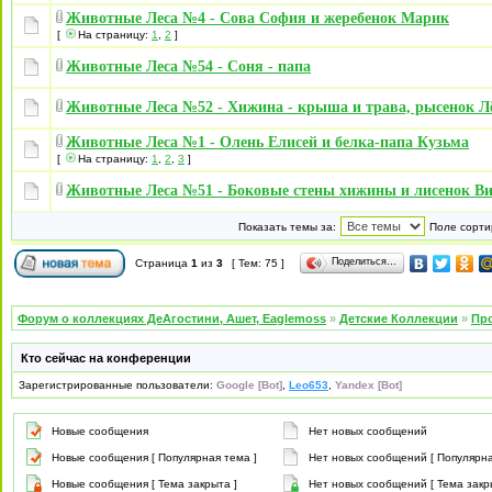
Животные Леса №4 - Сова София и жеребенок Марик
[
На страницу:
1
,
2
]
Животные Леса №54 - Соня - папа
Животные Леса №52 - Хижина - крыша и трава, рысенок Л
Животные Леса №1 - Олень Елисей и белка-папа Кузьма
[
На страницу:
1
,
2
,
3
]
Животные Леса №51 - Боковые стены хижины и лисенок В
Показать темы за:
Поле сорти
Поделиться…
Страница
1
из
3
[ Тем: 75 ]
Форум о коллекциях ДеАгостини, Ашет, Eaglemoss
»
Детские Коллекции
»
Про
Кто сейчас на конференции
Зарегистрированные пользователи:
Google [Bot]
,
Leo653
,
Yandex [Bot]
Новые сообщения
Нет новых сообщений
Новые сообщения [ Популярная тема ]
Нет новых сообщений [ Популярна
Новые сообщения [ Тема закрыта ]
Нет новых сообщений [ Тема закр