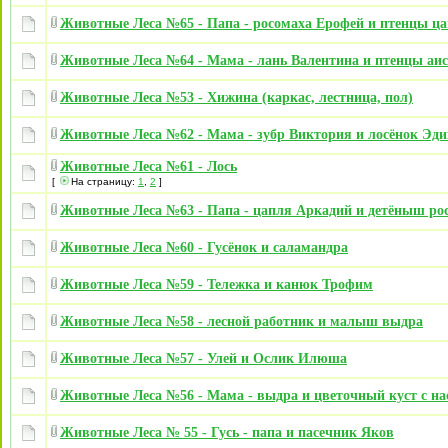
Животные Леса №65 - Папа - росомаха Ерофей и птенцы ц
Животные Леса №64 - Мама - лань Валентина и птенцы аис
Животные Леса №53 - Хижина (каркас, лестница, пол)
Животные Леса №62 - Мама - зубр Виктория и лосёнок Эди
Животные Леса №61 - Лось
[
На страницу:
1
,
2
]
Животные Леса №63 - Папа - цапля Аркадий и детёныш ро
Животные Леса №60 - Гусёнок и саламандра
Животные Леса №59 - Тележка и канюк Трофим
Животные Леса №58 - лесной работник и малыш выдра
Животные Леса №57 - Улей и Ослик Илюша
Животные Леса №56 - Мама - выдра и цветочный куст с н
Животные Леса № 55 - Гусь - папа и пасечник Яков