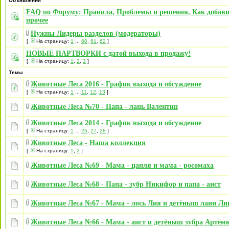
Объявления
FAQ по Форуму: Правила, Проблемы и решения, Как добави
прочее
Нужны Лидеры разделов (модераторы)
[
На страницу:
1
...
60
,
61
,
62
]
НОВЫЕ ПАРТВОРКИ с датой выхода в продажу!
[
На страницу:
1
,
2
,
3
]
Темы
Животные Леса 2016 - График выхода и обсуждение
[
На страницу:
1
...
11
,
12
,
13
]
Животные Леса №70 - Папа - лань Валентин
Животные Леса 2014 - График выхода и обсуждение
[
На страницу:
1
...
26
,
27
,
28
]
Животные Леса - Наша коллекция
[
На страницу:
1
,
2
]
Животные Леса №69 - Мама - цапля и мама - росомаха
Животные Леса №68 - Папа - зубр Никифор и папа - аист
Животные Леса №67 - Мама - лось Лия и детёныш лани Ли
Животные Леса №66 - Мама - аист и детёныш зубра Артём