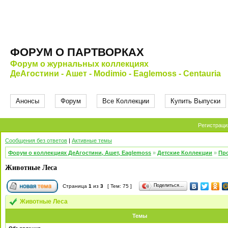
ФОРУМ О ПАРТВОРКАХ
Форум о журнальных коллекциях
ДеАгостини - Ашет - Modimio - Eaglemoss - Centauria
Анонсы
Форум
Все Коллекции
Купить Выпуски
Регистраци
Сообщения без ответов
|
Активные темы
Форум о коллекциях ДеАгостини, Ашет, Eaglemoss
»
Детские Коллекции
»
Про
Животные Леса
Поделиться…
Страница
1
из
3
[ Тем: 75 ]
Животные Леса
Темы