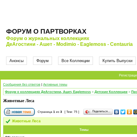
ФОРУМ О ПАРТВОРКАХ
Форум о журнальных коллекциях
ДеАгостини - Ашет - Modimio - Eaglemoss - Centauria
Анонсы
Форум
Все Коллекции
Купить Выпуски
Регистраци
Сообщения без ответов
|
Активные темы
Форум о коллекциях ДеАгостини, Ашет, Eaglemoss
»
Детские Коллекции
»
Про
Животные Леса
Поделиться…
Страница
1
из
3
[ Тем: 75 ]
Животные Леса
Темы