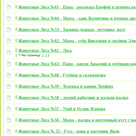
Животные Леса №65 - Папа - росомаха Ерофей и птенцы ц
Животные Леса №64 - Мама - лань Валентина и птенцы аис
Животные Леса №53 - Хижина (каркас, лестница, пол)
Животные Леса №62 - Мама - зубр Виктория и лосёнок Эди
Животные Леса №61 - Лось
[
На страницу:
1
,
2
]
Животные Леса №63 - Папа - цапля Аркадий и детёныш ро
Животные Леса №60 - Гусёнок и саламандра
Животные Леса №59 - Тележка и канюк Трофим
Животные Леса №58 - лесной работник и малыш выдра
Животные Леса №57 - Улей и Ослик Илюша
Животные Леса №56 - Мама - выдра и цветочный куст с н
Животные Леса № 55 - Гусь - папа и пасечник Яков