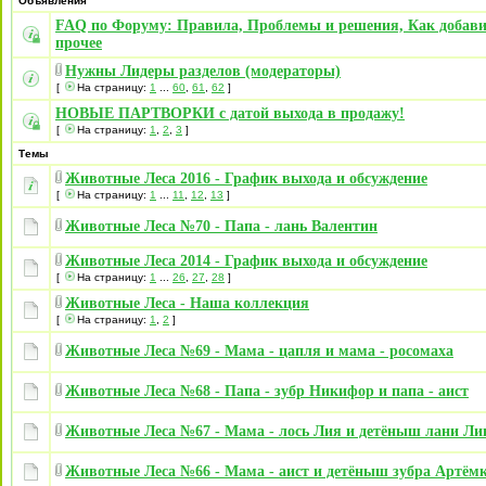
Объявления
FAQ по Форуму: Правила, Проблемы и решения, Как добави
прочее
Нужны Лидеры разделов (модераторы)
[
На страницу:
1
...
60
,
61
,
62
]
НОВЫЕ ПАРТВОРКИ с датой выхода в продажу!
[
На страницу:
1
,
2
,
3
]
Темы
Животные Леса 2016 - График выхода и обсуждение
[
На страницу:
1
...
11
,
12
,
13
]
Животные Леса №70 - Папа - лань Валентин
Животные Леса 2014 - График выхода и обсуждение
[
На страницу:
1
...
26
,
27
,
28
]
Животные Леса - Наша коллекция
[
На страницу:
1
,
2
]
Животные Леса №69 - Мама - цапля и мама - росомаха
Животные Леса №68 - Папа - зубр Никифор и папа - аист
Животные Леса №67 - Мама - лось Лия и детёныш лани Ли
Животные Леса №66 - Мама - аист и детёныш зубра Артём