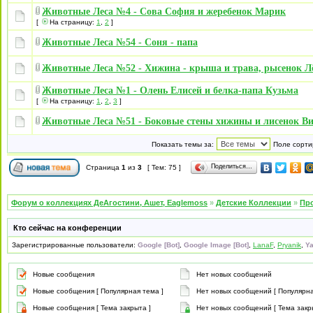
Животные Леса №4 - Сова София и жеребенок Марик
[
На страницу:
1
,
2
]
Животные Леса №54 - Соня - папа
Животные Леса №52 - Хижина - крыша и трава, рысенок Л
Животные Леса №1 - Олень Елисей и белка-папа Кузьма
[
На страницу:
1
,
2
,
3
]
Животные Леса №51 - Боковые стены хижины и лисенок В
Показать темы за:
Поле сорти
Поделиться…
Страница
1
из
3
[ Тем: 75 ]
Форум о коллекциях ДеАгостини, Ашет, Eaglemoss
»
Детские Коллекции
»
Про
Кто сейчас на конференции
Зарегистрированные пользователи:
Google [Bot]
,
Google Image [Bot]
,
LanaF
,
Pryanik
,
Ya
Новые сообщения
Нет новых сообщений
Новые сообщения [ Популярная тема ]
Нет новых сообщений [ Популярна
Новые сообщения [ Тема закрыта ]
Нет новых сообщений [ Тема закр