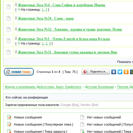
Животные Леса №4 - Сова София и жеребенок Марик
[
На страницу:
1
,
2
]
Животные Леса №54 - Соня - папа
Животные Леса №52 - Хижина - крыша и трава, рысенок Лёлик
Животные Леса №1 - Олень Елисей и белка-папа Кузьма
[
На страницу:
1
,
2
,
3
]
Животные Леса №51 - Боковые стены хижины и лисенок Вик
Показать 
Поделиться…
Страница
1
из
3
[ Тем: 75 ]
Форум о коллекциях ДеАгостини, Ашет, Eaglemoss
»
Детские Коллекции
»
Прочие Де
Кто сейчас на конференции
Зарегистрированные пользователи:
Google [Bot]
,
Yandex [Bot]
Новые сообщения
Нет новых сообщений
Новые сообщения [ Популярная тема ]
Нет новых сообщений [ Попул
Новые сообщения [ Тема закрыта ]
Нет новых сообщений [ Тема з