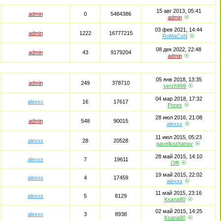
15 авг 2013, 05:41
admin
0
5484386
admin
03 фев 2021, 14:44
admin
1222
16777215
RoMaCoN
08 дек 2022, 22:48
admin
43
9179204
admin
05 янв 2018, 13:35
admin
249
378710
serzh999
04 мар 2018, 17:32
alexxx
16
17617
Pores
28 июл 2016, 21:08
admin
548
90015
alexxx
11 июл 2015, 05:23
alexxx
28
20528
pavelkozhanov
28 май 2015, 14:10
alexxx
7
19611
Offi
19 май 2015, 22:02
alexxx
4
17459
alexxx
11 май 2015, 23:16
alexxx
5
8129
Ksana80
02 май 2015, 14:25
alexxx
3
8938
Ksana80