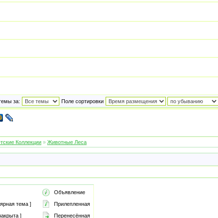
темы за:
Поле сортировки
тские Коллекции
»
Животные Леса
Объявление
ярная тема ]
Прилепленная
акрыта ]
Перенесённая