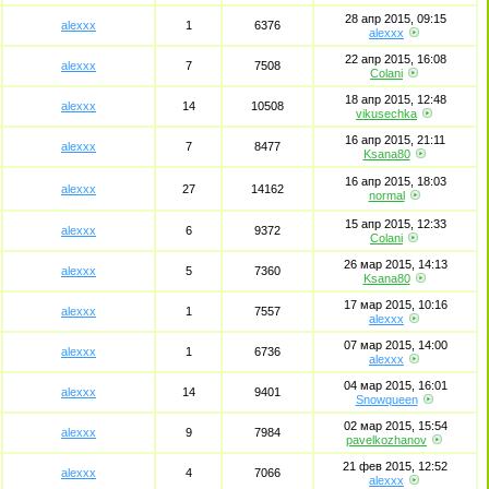
28 апр 2015, 09:15
alexxx
1
6376
alexxx
22 апр 2015, 16:08
alexxx
7
7508
Colani
18 апр 2015, 12:48
alexxx
14
10508
vikusechka
16 апр 2015, 21:11
alexxx
7
8477
Ksana80
16 апр 2015, 18:03
alexxx
27
14162
normal
15 апр 2015, 12:33
alexxx
6
9372
Colani
26 мар 2015, 14:13
alexxx
5
7360
Ksana80
17 мар 2015, 10:16
alexxx
1
7557
alexxx
07 мар 2015, 14:00
alexxx
1
6736
alexxx
04 мар 2015, 16:01
alexxx
14
9401
Snowqueen
02 мар 2015, 15:54
alexxx
9
7984
pavelkozhanov
21 фев 2015, 12:52
alexxx
4
7066
alexxx