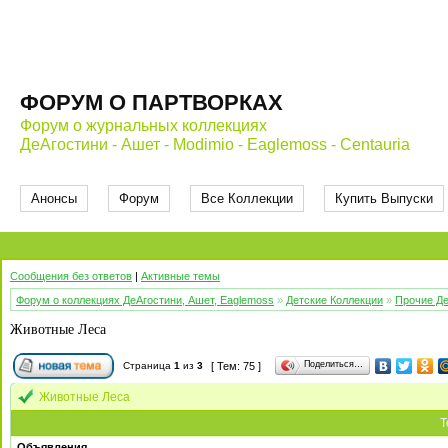
ФОРУМ О ПАРТВОРКАХ
Форум о журнальных коллекциях
ДеАгостини - Ашет - Modimio - Eaglemoss - Centauria
Анонсы
Форум
Все Коллекции
Купить Выпуски
Сообщения без ответов
|
Активные темы
Форум о коллекциях ДеАгостини, Ашет, Eaglemoss
»
Детские Коллекции
»
Прочие Де
Животные Леса
Поделиться…
Страница
1
из
3
[ Тем: 75 ]
Животные Леса
Т
Объявления