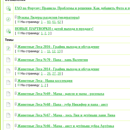
FAQ по Форуму: Правила, Проблемы и решения, Как добавить Фото и п
Нужны Лидеры разделов (модераторы)
[
На страницу:
1
...
60
,
61
,
62
]
НОВЫЕ ПАРТВОРКИ с датой выхода в продажу!
[
На страницу:
1
,
2
,
3
]
Темы
Животные Леса 2016 - График выхода и обсуждение
[
На страницу:
1
...
11
,
12
,
13
]
Животные Леса №70 - Папа - лань Валентин
Животные Леса 2014 - График выхода и обсуждение
[
На страницу:
1
...
26
,
27
,
28
]
Животные Леса - Наша коллекция
[
На страницу:
1
,
2
]
Животные Леса №69 - Мама - цапля и мама - росомаха
Животные Леса №68 - Папа - зубр Никифор и папа - аист
Животные Леса №67 - Мама - лось Лия и детёныш лани Лина
Животные Леса №66 - Мама - аист и детёныш зубра Артёмка