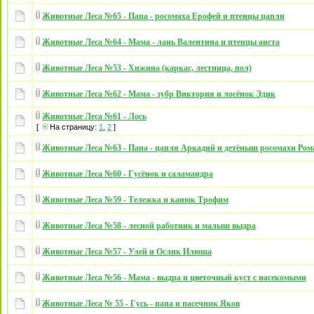
Животные Леса №65 - Папа - росомаха Ерофей и птенцы цапли
Животные Леса №64 - Мама - лань Валентина и птенцы аиста
Животные Леса №53 - Хижина (каркас, лестница, пол)
Животные Леса №62 - Мама - зубр Виктория и лосёнок Эдик
Животные Леса №61 - Лось
[
На страницу:
1
,
2
]
Животные Леса №63 - Папа - цапля Аркадий и детёныш росомахи Ром
Животные Леса №60 - Гусёнок и саламандра
Животные Леса №59 - Тележка и канюк Трофим
Животные Леса №58 - лесной работник и малыш выдра
Животные Леса №57 - Улей и Ослик Илюша
Животные Леса №56 - Мама - выдра и цветочный куст с насекомыми
Животные Леса № 55 - Гусь - папа и пасечник Яков