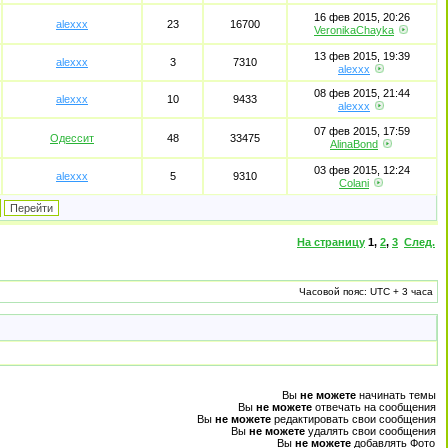
16 фев 2015, 20:26
alexxx
23
16700
VeronikaChayka
13 фев 2015, 19:39
alexxx
3
7310
alexxx
08 фев 2015, 21:44
alexxx
10
9433
alexxx
07 фев 2015, 17:59
Одессит
48
33475
AlinaBond
03 фев 2015, 12:24
alexxx
5
9310
Colani
На страницу
1
,
2
,
3
След.
Часовой пояс: UTC + 3 часа
Вы
не можете
начинать темы
Вы
не можете
отвечать на сообщения
Вы
не можете
редактировать свои сообщения
Вы
не можете
удалять свои сообщения
Вы
не можете
добавлять Фото