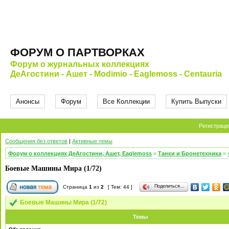
ФОРУМ О ПАРТВОРКАХ
Форум о журнальных коллекциях
ДеАгостини - Ашет - Modimio - Eaglemoss - Centauria
Анонсы
Форум
Все Коллекции
Купить Выпуски
Регистраци
Сообщения без ответов
|
Активные темы
Форум о коллекциях ДеАгостини, Ашет, Eaglemoss
»
Танки и Бронетехника
»
Боевые Машины Мира (1/72)
Поделиться…
Страница
1
из
2
[ Тем: 44 ]
Боевые Машины Мира (1/72)
Темы