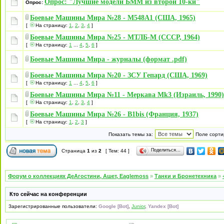
Опрос: "Лучшие модели БММ из второй 10-ки"
Опрос:
Боевые Машины Мира №28 - М548А1 (США, 1965)
[
На страницу:
1
,
2
,
3
,
4
]
Боевые Машины Мира №25 - МТЛБ-М (СССР, 1964)
[
На страницу:
1
...
4
,
5
,
6
]
Боевые Машины Мира - журналы (формат .pdf)
Боевые Машины Мира №20 - ЗСУ Гепард (США, 1969)
[
На страницу:
1
...
4
,
5
,
6
]
Боевые Машины Мира №11 - Меркава Mk3 (Израиль, 1990)
[
На страницу:
1
,
2
,
3
,
4
]
Боевые Машины Мира №26 - B1bis (Франция, 1937)
[
На страницу:
1
,
2
,
3
]
Показать темы за:
Поле сорти
Поделиться…
Страница
1
из
2
[ Тем: 44 ]
Форум о коллекциях ДеАгостини, Ашет, Eaglemoss
»
Танки и Бронетехника
»
Кто сейчас на конференции
Зарегистрированные пользователи:
Google [Bot]
,
Junior
,
Yandex [Bot]