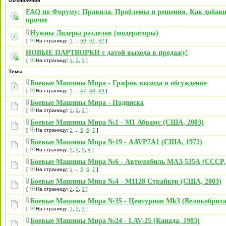
Объявления
FAQ по Форуму: Правила, Проблемы и решения, Как добави
прочее
Нужны Лидеры разделов (модераторы)
[
На страницу:
1
...
60
,
61
,
62
]
НОВЫЕ ПАРТВОРКИ с датой выхода в продажу!
[
На страницу:
1
,
2
,
3
]
Темы
Боевые Машины Мира - График выхода и обсуждение
[
На страницу:
1
...
47
,
48
,
49
]
Боевые Машины Мира - Подписка
[
На страницу:
1
,
2
,
3
]
Боевые Машины Мира №1 - M1 Абрамс (США, 2003)
[
На страницу:
1
...
5
,
6
,
7
]
Боевые Машины Мира №19 - AAVP7A1 (США, 1972)
[
На страницу:
1
,
2
,
3
,
4
]
Боевые Машины Мира №6 - Автомобиль МАЗ-535А (СССР, 
[
На страницу:
1
...
5
,
6
,
7
]
Боевые Машины Мира №4 - М1128 Страйкер (США, 2003)
[
На страницу:
1
,
2
,
3
]
Боевые Машины Мира №35 - Центурион Mk3 (Великобритан
[
На страницу:
1
,
2
,
3
]
Боевые Машины Мира №24 - LAV-25 (Канада, 1983)