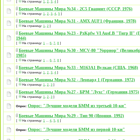
[
На страницу:
1
,
2
,
3
,
4
]
Боевые Машины Мира №34 - 2С5 Гиацинт (СССР, 1976)
[
На страницу:
1
,
2
,
3
,
4
,
5
]
Боевые Машины Мира №31 - AMX AUF1 (Франция, 1978)
[
На страницу:
1
,
2
]
Боевые Машины Мира №23 - PzKpfw VI Ausf.B "Тигр II" (
1944)
[
На страницу:
1
...
6
,
7
,
8
]
Боевые Машины Мира №30 - MCV-80 "Уорриор" (Великобр
1985)
[
На страницу:
1
...
6
,
7
,
8
]
Боевые Машины Мира №33 - M163A1 Вулкан (США, 1968)
[
На страницу:
1
,
2
,
3
,
4
]
Боевые Машины Мира №32 - Леопард 1 (Германия, 1972)
[
На страницу:
1
,
2
,
3
]
Боевые Машины Мира №27 - БРМ "Лухс" (Германия,1975)
[
На страницу:
1
,
2
,
3
]
Опрос: "Лучшие модели БММ из третьей 10-ки"
Опрос:
Боевые Машины Мира №29 - Тип 90 (Япония, 1992)
[
На страницу:
1
...
4
,
5
,
6
]
Опрос: "Лучшие модели БММ из первой 10-ки"
Опрос: