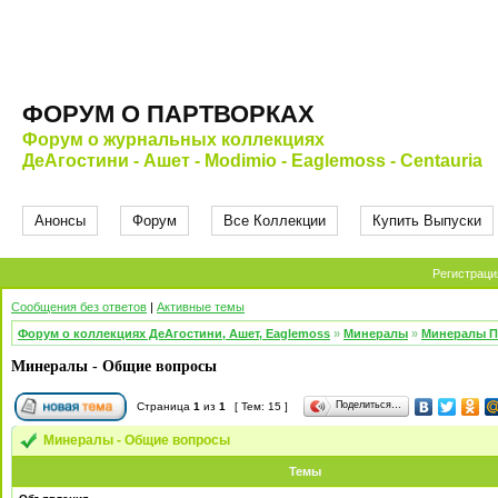
ФОРУМ О ПАРТВОРКАХ
Форум о журнальных коллекциях
ДеАгостини - Ашет - Modimio - Eaglemoss - Centauria
Анонсы
Форум
Все Коллекции
Купить Выпуски
Регистраци
Сообщения без ответов
|
Активные темы
Форум о коллекциях ДеАгостини, Ашет, Eaglemoss
»
Минералы
»
Минералы П
Минералы - Общие вопросы
Поделиться…
Страница
1
из
1
[ Тем: 15 ]
Минералы - Общие вопросы
Темы