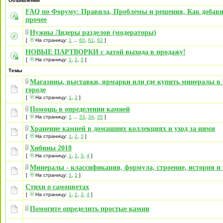
Объявления
FAQ по Форуму: Правила, Проблемы и решения, Как добави
прочее
Нужны Лидеры разделов (модераторы)
[
На страницу:
1
...
60
,
61
,
62
]
НОВЫЕ ПАРТВОРКИ с датой выхода в продажу!
[
На страницу:
1
,
2
,
3
]
Темы
Магазины, выставки, ярмарки или где купить минералы в
городе
[
На страницу:
1
,
2
]
Помощь в определении камней
[
На страницу:
1
...
33
,
34
,
35
]
Хранение камней в домашних коллекциях и уход за ними
[
На страницу:
1
,
2
,
3
]
Хибины 2018
[
На страницу:
1
,
2
,
3
,
4
]
Минералы - классификация, формула, строение, история и т
[
На страницу:
1
,
2
]
Стихи о самоцветах
[
На страницу:
1
,
2
,
3
,
4
]
Помогите определить простые камни