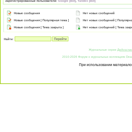
Зарегистрированные пользователи:
Google [Bot]
,
Yandex [Bot]
Новые сообщения
Нет новых сообщений
Новые сообщения [ Популярная тема ]
Нет новых сообщений [ Популярна
Новые сообщения [ Тема закрыта ]
Нет новых сообщений [ Тема закр
Найти:
Журнальные серии
ДеАгости
2010-2026 Форум о журнальных коллекциях Deago
При использовании материалов