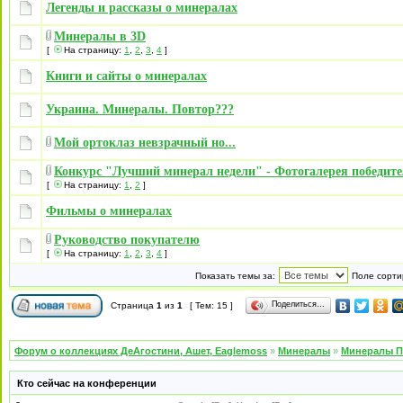
Легенды и рассказы о минералах
Минералы в 3D
[
На страницу:
1
,
2
,
3
,
4
]
Книги и сайты о минералах
Украина. Минералы. Повтор???
Мой ортоклаз невзрачный но...
Конкурс "Лучший минерал недели" - Фотогалерея победите
[
На страницу:
1
,
2
]
Фильмы о минералах
Руководство покупателю
[
На страницу:
1
,
2
,
3
,
4
]
Показать темы за:
Поле сорти
Поделиться…
Страница
1
из
1
[ Тем: 15 ]
Форум о коллекциях ДеАгостини, Ашет, Eaglemoss
»
Минералы
»
Минералы П
Кто сейчас на конференции