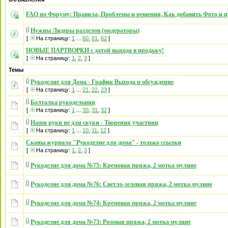
FAQ по Форуму: Правила, Проблемы и решения, Как добавить Фото и п
Нужны Лидеры разделов (модераторы)
[
На страницу:
1
...
60
,
61
,
62
]
НОВЫЕ ПАРТВОРКИ с датой выхода в продажу!
[
На страницу:
1
,
2
,
3
]
Темы
Рукоделие для Дома - График Выхода и обсуждение
[
На страницу:
1
...
21
,
22
,
23
]
Болталка рукодельниц
[
На страницу:
1
...
30
,
31
,
32
]
Наши руки не для скуки - Творения участниц
[
На страницу:
1
...
10
,
11
,
12
]
Сканы журнала "Рукоделие для дома" - только ссылки
[
На страницу:
1
,
2
,
3
]
Рукоделие для дома №75: Кремовая пряжа, 2 мотка мулине
Рукоделие для дома №76: Светло-зеленая пряжа, 2 мотка мулине
Рукоделие для дома №74: Кремовая пряжа, 2 мотка мулине
Рукоделие для дома №73: Розовая пряжа, 2 мотка мулине