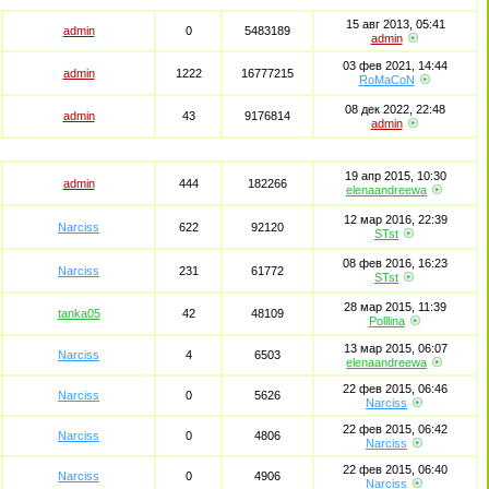
15 авг 2013, 05:41
admin
0
5483189
admin
03 фев 2021, 14:44
admin
1222
16777215
RoMaCoN
08 дек 2022, 22:48
admin
43
9176814
admin
19 апр 2015, 10:30
admin
444
182266
elenaandreewa
12 мар 2016, 22:39
Narciss
622
92120
STst
08 фев 2016, 16:23
Narciss
231
61772
STst
28 мар 2015, 11:39
tanka05
42
48109
Polllina
13 мар 2015, 06:07
Narciss
4
6503
elenaandreewa
22 фев 2015, 06:46
Narciss
0
5626
Narciss
22 фев 2015, 06:42
Narciss
0
4806
Narciss
22 фев 2015, 06:40
Narciss
0
4906
Narciss