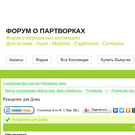
ФОРУМ О ПАРТВОРКАХ
Форум о журнальных коллекциях
ДеАгостини - Ашет - Modimio - Eaglemoss - Centauria
Анонсы
Форум
Все Коллекции
Купить Выпуски
Сообщения без ответов
|
Активные темы
Форум о коллекциях ДеАгостини, Ашет, Eaglemoss
»
Рукоделие
»
+
»
Рукоделие для
Рукоделие для Дома
Поделиться…
Страница
1
из
4
[ Тем: 88 ]
Рукоделие для Дома
Т
Объявления