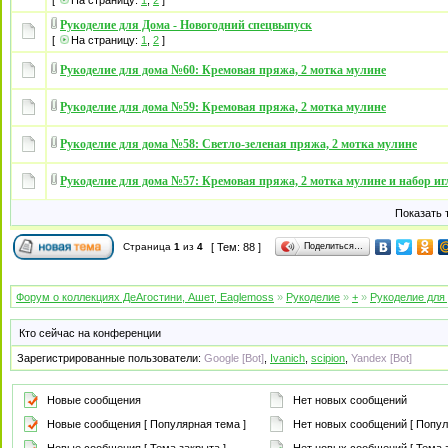
[
На страницу:
1
,
2
]
Рукоделие для Дома - Новогодний спецвыпуск
[
На страницу:
1
,
2
]
Рукоделие для дома №60: Кремовая пряжа, 2 мотка мулине
Рукоделие для дома №59: Кремовая пряжа, 2 мотка мулине
Рукоделие для дома №58: Светло-зеленая пряжа, 2 мотка мулине
Рукоделие для дома №57: Кремовая пряжа, 2 мотка мулине и набор иг
Показать 
Поделиться…
Страница
1
из
4
[ Тем: 88 ]
Форум о коллекциях ДеАгостини, Ашет, Eaglemoss
»
Рукоделие
»
+
»
Рукоделие для
Кто сейчас на конференции
Зарегистрированные пользователи:
Google [Bot]
,
Ivanich
,
scipion
,
Yandex [Bot]
Новые сообщения
Нет новых сообщений
Новые сообщения [ Популярная тема ]
Нет новых сообщений [ Попул