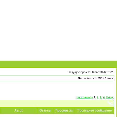
Текущее время: 06 авг 2026, 13:20
Часовой пояс: UTC + 3 часа
На страницу
1
,
2
,
3
,
4
След.
Автор
Ответы
Просмотры
Последнее сообщение