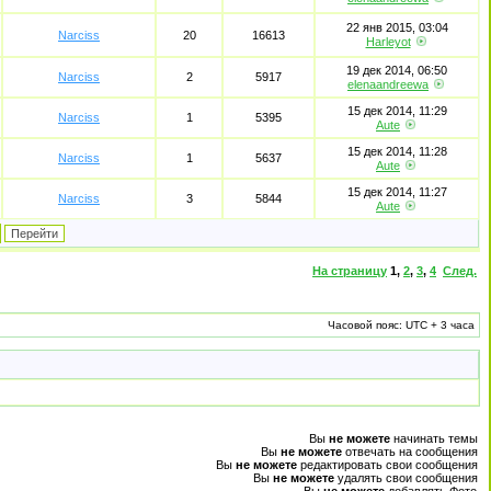
22 янв 2015, 03:04
Narciss
20
16613
Harleyot
19 дек 2014, 06:50
Narciss
2
5917
elenaandreewa
15 дек 2014, 11:29
Narciss
1
5395
Aute
15 дек 2014, 11:28
Narciss
1
5637
Aute
15 дек 2014, 11:27
Narciss
3
5844
Aute
На страницу
1
,
2
,
3
,
4
След.
Часовой пояс: UTC + 3 часа
Вы
не можете
начинать темы
Вы
не можете
отвечать на сообщения
Вы
не можете
редактировать свои сообщения
Вы
не можете
удалять свои сообщения