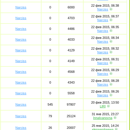
22 фев 2015, 06:38
Narciss
0
6000
Narciss
22 фев 2015, 06:37
Narciss
0
4703
Narciss
22 фев 2015, 06:35
Narciss
0
4486
Narciss
22 фев 2015, 06:34
Narciss
0
4033
Narciss
22 фев 2015, 06:32
Narciss
0
4129
Narciss
22 фев 2015, 06:31
Narciss
0
4149
Narciss
22 фев 2015, 06:29
Narciss
0
4568
Narciss
22 фев 2015, 06:28
Narciss
0
4343
Narciss
22 фев 2015, 06:26
Narciss
0
5558
Narciss
20 фев 2015, 13:50
Narciss
545
97807
LIRI
31 янв 2015, 23:27
Narciss
79
25124
InnaIvanovna
25 янв 2015, 14:24
Narciss
26
20007
elenaandreewa