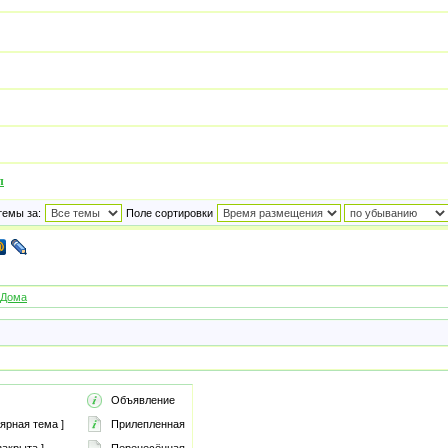
л
темы за:
Поле сортировки
 Дома
Объявление
ярная тема ]
Прилепленная