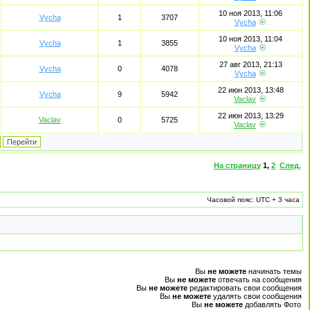
10 ноя 2013, 11:06
Vycha
1
3707
Vycha
10 ноя 2013, 11:04
Vycha
1
3855
Vycha
27 авг 2013, 21:13
Vycha
0
4078
Vycha
22 июн 2013, 13:48
Vycha
9
5942
Vaclav
22 июн 2013, 13:29
Vaclav
0
5725
Vaclav
На страницу
1
,
2
След.
Часовой пояс: UTC + 3 часа
Вы
не можете
начинать темы
Вы
не можете
отвечать на сообщения
Вы
не можете
редактировать свои сообщения
Вы
не можете
удалять свои сообщения
Вы
не можете
добавлять Фото