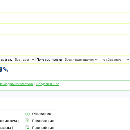
темы за:
Поле сортировки
е модели из пластика
»
Солдатики 1/72
Объявление
ярная тема ]
Прилепленная
акрыта ]
Перенесённая