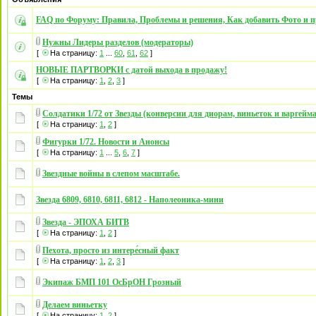
FAQ по Форуму: Правила, Проблемы и решения, Как добавить Фото и п
Нужны Лидеры разделов (модераторы)
[
На страницу:
1
...
60
,
61
,
62
]
НОВЫЕ ПАРТВОРКИ с датой выхода в продажу!
[
На страницу:
1
,
2
,
3
]
Темы
Солдатики 1/72 от Звезды (конверсии для диорам, виньеток и варгейма
[
На страницу:
1
,
2
]
Фигурки 1/72. Новости и Анонсы
[
На страницу:
1
...
5
,
6
,
7
]
Звездные войны в слепом масштабе.
Звезда 6809, 6810, 6811, 6812 - Наполеоника-мини
Звезда - ЭПОХА БИТВ
[
На страницу:
1
,
2
]
Пехота, просто из интере́сный факт
[
На страницу:
1
,
2
,
3
]
Экипаж БМП 101 ОсБрОН Грозный
Делаем виньетку
[
На страницу:
1
,
2
]