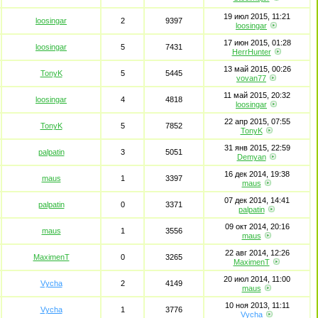
19 июл 2015, 11:21
loosingar
2
9397
loosingar
17 июн 2015, 01:28
loosingar
5
7431
HerrHunter
13 май 2015, 00:26
TonyK
5
5445
vovan77
11 май 2015, 20:32
loosingar
4
4818
loosingar
22 апр 2015, 07:55
TonyK
5
7852
TonyK
31 янв 2015, 22:59
palpatin
3
5051
Demyan
16 дек 2014, 19:38
maus
1
3397
maus
07 дек 2014, 14:41
palpatin
0
3371
palpatin
09 окт 2014, 20:16
maus
1
3556
maus
22 авг 2014, 12:26
MaximenT
0
3265
MaximenT
20 июл 2014, 11:00
Vycha
2
4149
maus
10 ноя 2013, 11:11
Vycha
1
3776
Vycha