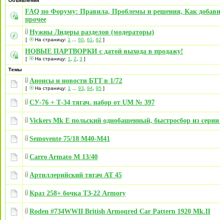
Объявления
FAQ по Форуму: Правила, Проблемы и решения, Как добави
прочее
Нужны Лидеры разделов (модераторы)
[
На страницу:
1
...
60
,
61
,
62
]
НОВЫЕ ПАРТВОРКИ с датой выхода в продажу!
[
На страницу:
1
,
2
,
3
]
Темы
Анонсы и новости БТТ в 1/72
[
На страницу:
1
...
93
,
94
,
95
]
СУ-76 + Т-34 тягач. набор от UM № 397
Vickers Mk E польский однобашенный, быстросбор из серии F
Semovente 75/18 M40-M41
Carro Armato M 13/40
Артиллерийский тягач AT 45
Краз 258+ бочка ТЗ-22 Armory
Roden #734WWII British Armoured Car Pattern 1920 Mk.II