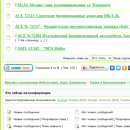
M1A1 Abrams танк разминирования от Trumpeter
ACE 72515 Советские бронированные аэросани НКЛ-26.
ACE № 72537 - Французская противотанковая тачанка (6x6
ACE №72284 Итальянский бронированный автомобиль Autop
[
На страницу:
1
,
2
]
AMX 13/105 - 79874 Heller
Показать темы за:
Поле сорти
Поделиться…
Страница
1
из
5
[ Тем: 125 ]
Форум о коллекциях ДеАгостини, Ашет, Eaglemoss
»
Танки и Бронетехника
»
Кто сейчас на конференции
Зарегистрированные пользователи:
Andysil
,
Google [Bot]
,
Google Adsense [Bot]
,
Yandex
Новые сообщения
Нет новых сообщений
Новые сообщения [ Популярная тема ]
Нет новых сообщений [ Популярна
Новые сообщения [ Тема закрыта ]
Нет новых сообщений [ Тема закр