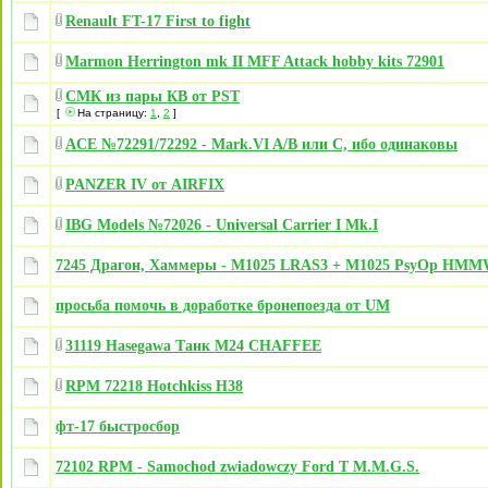
Renault FT-17 First to fight
Marmon Herrington mk II MFF Attack hobby kits 72901
СМК из пары КВ от PST
[
На страницу:
1
,
2
]
ACE №72291/72292 - Mark.VI A/B или C, ибо одинаковы
PANZER IV от AIRFIX
IBG Models №72026 - Universal Carrier I Mk.I
7245 Драгон, Хаммеры - M1025 LRAS3 + M1025 PsyOp HM
просьба помочь в доработке бронепоезда от UM
31119 Hasegawa Танк M24 CHAFFEE
RPM 72218 Hotchkiss H38
фт-17 быстросбор
72102 RPM - Samochod zwiadowczy Ford T M.M.G.S.