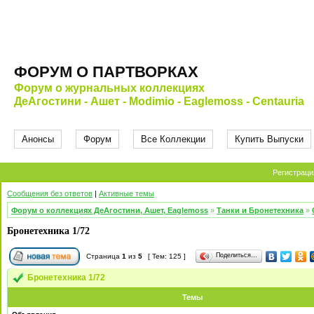
ФОРУМ О ПАРТВОРКАХ
Форум о журнальных коллекциях
ДеАгостини - Ашет - Modimio - Eaglemoss - Centauria
Анонсы
Форум
Все Коллекции
Купить Выпуски
Регистраци
Сообщения без ответов
|
Активные темы
Форум о коллекциях ДеАгостини, Ашет, Eaglemoss
»
Танки и Бронетехника
»
Бронетехника 1/72
Поделиться…
Страница
1
из
5
[ Тем: 125 ]
Бронетехника 1/72
Темы