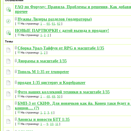
Объявления
FAQ по Форуму: Правила, Проблемы и решения, Как добави
прочее
Нужны Лидеры разделов (модераторы)
[
На страницу:
1
...
60
,
61
,
62
]
НОВЫЕ ПАРТВОРКИ с датой выхода в продажу!
[
На страницу:
1
,
2
,
3
]
Темы
Сборка Урал-Тайфун от RPG в масштабе 1/35
[
На страницу:
1
,
2
]
Диорамы в масштабе 1/35
Тополь М 1:35 от trumpeter
продам 1:35 цистерну и Kugelpanzer
Фото наших коллекций техники в масштабе 1/35
[
На страницу:
1
...
48
,
49
,
50
]
БМП-3 от СКИФ. Для новичков как йа. Конец таки будет в
концов.... (?)
[
На страницу:
1
,
2
,
3
,
4
]
Анонсы и новости БТТ 1:35
[
На страницу:
1
...
9
,
10
,
11
]