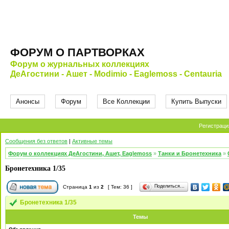
ФОРУМ О ПАРТВОРКАХ
Форум о журнальных коллекциях
ДеАгостини - Ашет - Modimio - Eaglemoss - Centauria
Анонсы
Форум
Все Коллекции
Купить Выпуски
Регистраци
Сообщения без ответов
|
Активные темы
Форум о коллекциях ДеАгостини, Ашет, Eaglemoss
»
Танки и Бронетехника
»
Бронетехника 1/35
Поделиться…
Страница
1
из
2
[ Тем: 36 ]
Бронетехника 1/35
Темы