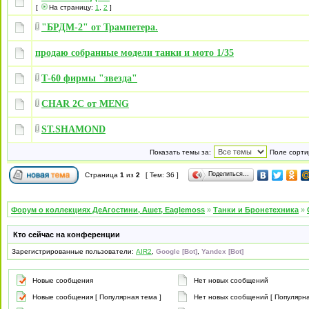
[
На страницу:
1
,
2
]
"БРДМ-2" от Трампетера.
продаю собранные модели танки и мото 1/35
Т-60 фирмы "звезда"
CHAR 2C от MENG
ST.SHAMOND
Показать темы за:
Поле сорти
Поделиться…
Страница
1
из
2
[ Тем: 36 ]
Форум о коллекциях ДеАгостини, Ашет, Eaglemoss
»
Танки и Бронетехника
»
Кто сейчас на конференции
Зарегистрированные пользователи:
AIR2
,
Google [Bot]
,
Yandex [Bot]
Новые сообщения
Нет новых сообщений
Новые сообщения [ Популярная тема ]
Нет новых сообщений [ Популярна