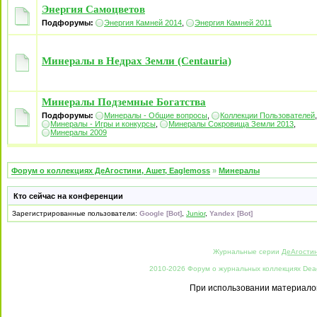
Энергия Самоцветов
Подфорумы:
Энергия Камней 2014
,
Энергия Камней 2011
Минералы в Недрах Земли (Centauria)
Минералы Подземные Богатства
Подфорумы:
Минералы - Общие вопросы
,
Коллекции Пользователей
,
Минералы - Игры и конкурсы
,
Минералы Сокровища Земли 2013
,
Минералы 2009
Форум о коллекциях ДеАгостини, Ашет, Eaglemoss
»
Минералы
Кто сейчас на конференции
Зарегистрированные пользователи:
Google [Bot]
,
Junior
,
Yandex [Bot]
Журнальные серии
ДеАгости
2010-2026 Форум о журнальных коллекциях Deago
При использовании материалов