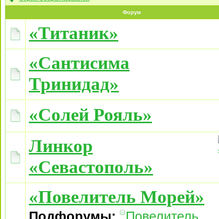
Форум
«Титаник»
«Сантисима
Тринидад»
«Солей Рояль»
Линкор
«Севастополь»
«Повелитель Морей»
Подфорумы:
Повелитель