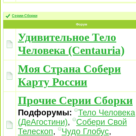
Серии-Сборки
Форум
Удивительное Тело
Человека (Centauria)
Моя Страна Собери
Карту России
Прочие Серии Сборки
Подфорумы:
Тело Человека
(ДеАгостини)
,
Собери Свой
Телескоп
,
Чудо Глобус
,