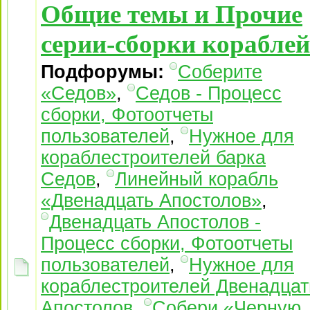
Общие темы и Прочие
серии-сборки кораблей
Подфорумы:
Соберите
«Седов»
,
Седов - Процесс
сборки, Фотоотчеты
пользователей
,
Нужное для
кораблестроителей барка
Седов
,
Линейный корабль
«Двенадцать Апостолов»
,
Двенадцать Апостолов -
Процесс сборки, Фотоотчеты
пользователей
,
Нужное для
кораблестроителей Двенадцат
Апостолов
,
Собери «Черную