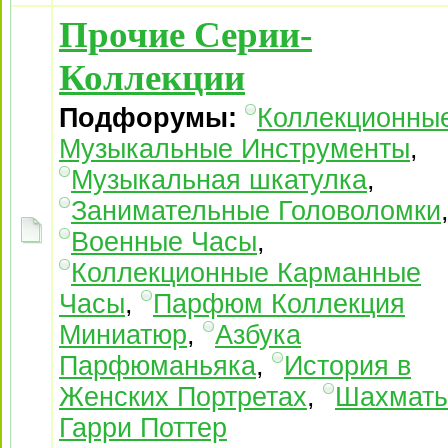
Прочие Серии-
Коллекции
Подфорумы:
Коллекционны
Музыкальные Инструменты
,
Музыкальная шкатулка
,
Занимательные Головоломки
Военные Часы
,
Коллекционные Карманные
Часы
,
Парфюм Коллекция
Миниатюр
,
Азбука
Парфюманьяка
,
История в
Женских Портретах
,
Шахмат
Гарри Поттер