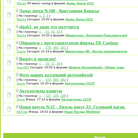
Wazira
59 минут назад в форуме
Дамы Эпохи 2011
Дамы эпохи №100 - Констанция Бонасье
[ На страницу:
1
,
2
,
3
]
Wazira
Сегодня, 15:02 в форуме
Дамы Эпохи 2011
olga63- не знаю что получится
[ На страницу:
1
...
41
,
42
,
43
]
Wazira
Сегодня, 14:52 в форуме
Миниатюра - Коллекции Пользователей
Общаемся с представителями фирмы EК Castings
[ На страницу:
1
...
279
,
280
,
281
]
Craine
Сегодня, 12:14 в форуме
Миниатюры НВ - Другие производители
Вперёд в прошлое!
[ На страницу:
1
...
26
,
27
,
28
]
chamil54
Сегодня, 10:52 в форуме
Модели Автомобилей - Общие темы
Фото наших коллекций автомобилей
[ На страницу:
1
...
479
,
480
,
481
]
Junior
Сегодня, 10:43 в форуме
Автолегенды СССР
Автолегенды вживую
[ На страницу:
1
...
227
,
228
,
229
]
Spyro
Вчера, 17:14 в форуме
Автолегенды СССР
Наши поезда №32 - Дизель-поезд Д1. Головной вагон.
ElkTrain
Вчера, 16:01 в форуме
Наши Поезда (Modimio)
Форум