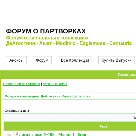
ФОРУМ О ПАРТВОРКАХ
Форум о журнальных коллекциях
ДеАгостини - Ашет - Modimio - Eaglemoss - Centauria
Анонсы
Форум
Все Коллекции
Купить Выпуски
Регистраци
Сообщения без ответов
|
Активные темы
Форум о коллекциях ДеАгостини, Ашет, Eaglemoss
Страница
1
из
3
П
Темы
Дамы эпохи №106 - Молли Гибсон