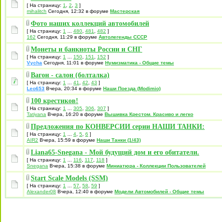
[ На страницу:
1
,
2
,
3
]
mihalitch
Сегодня, 12:32 в форуме
Мастерская
Фото наших коллекций автомобилей
[ На страницу:
1
...
480
,
481
,
482
]
162
Сегодня, 11:29 в форуме
Автолегенды СССР
Монеты и банкноты России и СНГ
[ На страницу:
1
...
150
,
151
,
152
]
Vycha
Сегодня, 11:01 в форуме
Нумизматика - Общие темы
Вагон - салон (болталка)
[ На страницу:
1
...
41
,
42
,
43
]
Leo653
Вчера, 20:34 в форуме
Наши Поезда (Modimio)
100 крестиков!
[ На страницу:
1
...
305
,
306
,
307
]
Tatiyana
Вчера, 16:20 в форуме
Вышивка Крестом. Красиво и легко
Предложения по КОНВЕРСИИ серии НАШИ ТАНКИ:
[ На страницу:
1
...
4
,
5
,
6
]
AIR2
Вчера, 15:59 в форуме
Наши Танки (1/43)
Liana65-Snegana - Мой будущий дом и его обитатели.
[ На страницу:
1
...
116
,
117
,
118
]
Snegana
Вчера, 15:38 в форуме
Миниатюра - Коллекции Пользователей
Start Scale Models (SSM)
[ На страницу:
1
...
57
,
58
,
59
]
Alexander08
Вчера, 12:40 в форуме
Модели Автомобилей - Общие темы