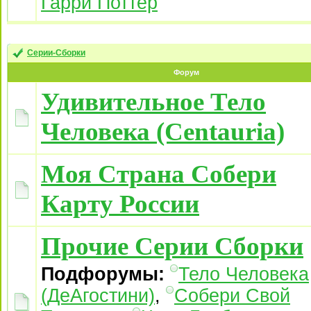
Гарри Поттер
Серии-Сборки
Форум
Удивительное Тело
Человека (Centauria)
Моя Страна Собери
Карту России
Прочие Серии Сборки
Подфорумы:
Тело Человека
(ДеАгостини)
,
Собери Свой