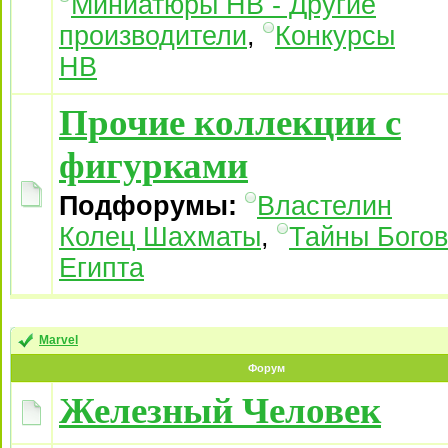
Миниатюры НВ - Другие
производители
,
Конкурсы
НВ
Прочие коллекции с
фигурками
Подфорумы:
Властелин
Колец Шахматы
,
Тайны Богов
Египта
Marvel
Форум
Железный Человек