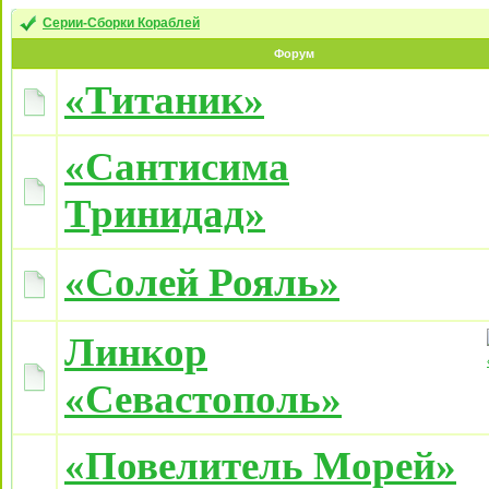
Серии-Сборки Кораблей
Форум
«Титаник»
«Сантисима
Тринидад»
«Солей Рояль»
Линкор
«Севастополь»
«Повелитель Морей»