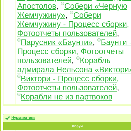
Апостолов
,
Собери «Черную
Жемчужину»
,
Собери
Жемчужину - Процесс сборки,
Фотоотчеты пользователей
,
Парусник «Баунти»
,
Баунти 
Процесс сборки, Фотоотчеты
пользователей
,
Корабль
адмирала Нельсона «Виктори
Виктори - Процесс сборки,
Фотоотчеты пользователей
,
Корабли не из партвоков
Нумизматика
Форум