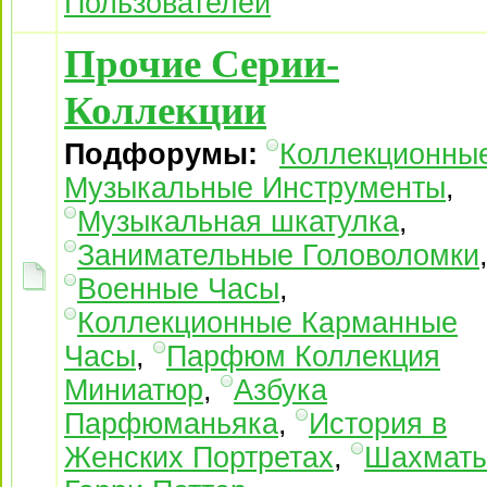
Пользователей
Прочие Серии-
Коллекции
Подфорумы:
Коллекционны
Музыкальные Инструменты
,
Музыкальная шкатулка
,
Занимательные Головоломки
Военные Часы
,
Коллекционные Карманные
Часы
,
Парфюм Коллекция
Миниатюр
,
Азбука
Парфюманьяка
,
История в
Женских Портретах
,
Шахмат