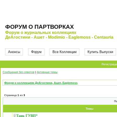
ФОРУМ О ПАРТВОРКАХ
Форум о журнальных коллекциях
ДеАгостини - Ашет - Modimio - Eaglemoss - Centauria
Анонсы
Форум
Все Коллекции
Купить Выпуски
Регистраци
Сообщения без ответов
|
Активные темы
Форум о коллекциях ДеАгостини, Ашет, Eaglemoss
Страница
1
из
3
П
Темы
Танк ГУВП*