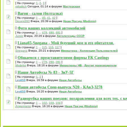
[ На страницу:
1
,
2
,
3
]
mihalitch
Сегодня, 01:14 в форуме
Мастерская
Вагон - салон (болталка)
[ На страницу:
1
...
40
,
41
,
42
]
Docent263
Вчера, 20:39 в форуме
Наши Поезда (Modimio)
Фото наших коллекций автомобилей
[ На страницу:
1
...
479
,
480
,
481
]
Junior
Вчера, 20:29 в форуме
Автолегенды СССР
Liana65-Snegana - Мой будущий дом и его обитатели.
[ На страницу:
1
...
115
,
116
,
117
]
Snegana
Вчера, 20:21 в форуме
Миниатюра - Коллекции Пользователей
Общаемся с представителями фирмы EК Castings
[ На страницу:
1
...
279
,
280
,
281
]
Modelist
Вчера, 18:16 в форуме
Миниатюры НВ - Другие производители
Наши Автобусы № 83 - ЗиУ-5Г
[ На страницу:
1
,
2
]
Leo653
Вчера, 16:59 в форуме
Наши Автобусы
Наши автобусы Спец-выпуск N20 - КАвЗ-3278
Leo653
Вчера, 16:20 в форуме
Наши Автобусы
Радиорубка наших поездов: поздравления для всех тех, с к
[ На страницу:
1
...
102
,
103
,
104
]
Ampermeter
Вчера, 16:16 в форуме
Наши Поезда (Modimio)