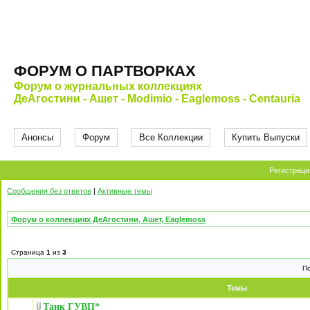
ФОРУМ О ПАРТВОРКАХ
Форум о журнальных коллекциях
ДеАгостини - Ашет - Modimio - Eaglemoss - Centauria
Анонсы
Форум
Все Коллекции
Купить Выпуски
Регистраци
Сообщения без ответов
|
Активные темы
Форум о коллекциях ДеАгостини, Ашет, Eaglemoss
Страница
1
из
3
П
Темы
Танк ГУВП*