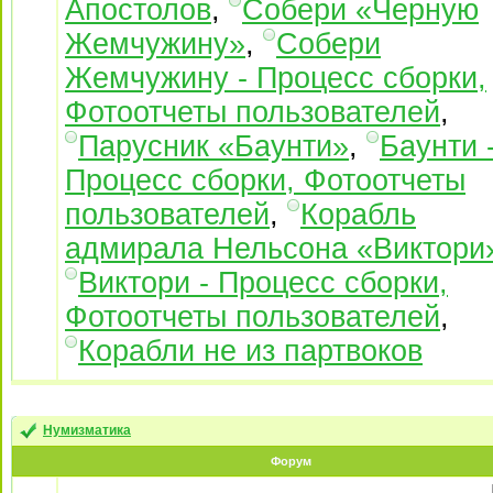
Апостолов
,
Собери «Черную
Жемчужину»
,
Собери
Жемчужину - Процесс сборки,
Фотоотчеты пользователей
,
Парусник «Баунти»
,
Баунти 
Процесс сборки, Фотоотчеты
пользователей
,
Корабль
адмирала Нельсона «Виктори
Виктори - Процесс сборки,
Фотоотчеты пользователей
,
Корабли не из партвоков
Нумизматика
Форум