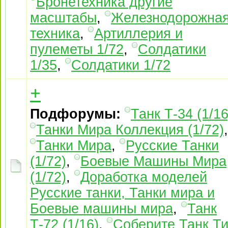
Бронетехника другие
масштабы
,
Железнодорожна
техника
,
Артиллерия и
пулеметы 1/72
,
Солдатики
1/35
,
Солдатики 1/72
+
Подфорумы:
Танк Т-34 (1/16
Танки Мира Коллекция (1/72)
,
Танки Мира
,
Русские Танки
(1/72)
,
Боевые Машины Мира
(1/72)
,
Доработка моделей
Русские танки, Танки мира и
Боевые машины мира
,
Танк
Т-72 (1/16)
,
Соберите Танк Ти