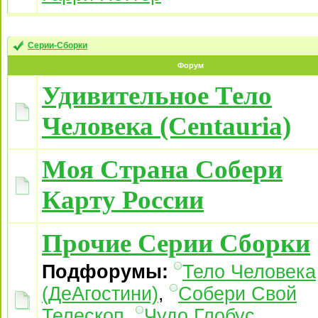
Серии-Сборки
Форум
Удивительное Тело
Человека (Centauria)
Моя Страна Собери
Карту России
Прочие Серии Сборки
Подфорумы:
Тело Человека
(ДеАгостини)
,
Собери Свой
Телескоп
,
Чудо Глобус
,