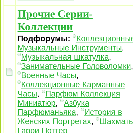
Прочие Серии-
Коллекции
Подфорумы:
Коллекционны
Музыкальные Инструменты
,
Музыкальная шкатулка
,
Занимательные Головоломки
Военные Часы
,
Коллекционные Карманные
Часы
,
Парфюм Коллекция
Миниатюр
,
Азбука
Парфюманьяка
,
История в
Женских Портретах
,
Шахмат
Гарри Поттер