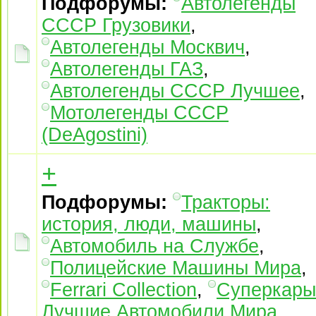
Подфорумы:
Автолегенды
СССР Грузовики
,
Автолегенды Москвич
,
Автолегенды ГАЗ
,
Автолегенды СССР Лучшее
,
Мотолегенды СССР
(DeAgostini)
+
Подфорумы:
Тракторы:
история, люди, машины
,
Автомобиль на Службе
,
Полицейские Машины Мира
,
Ferrari Collection
,
Суперкары
Лучшие Автомобили Mира