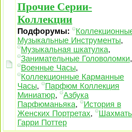
Прочие Серии-
Коллекции
Подфорумы:
Коллекционны
Музыкальные Инструменты
,
Музыкальная шкатулка
,
Занимательные Головоломки
Военные Часы
,
Коллекционные Карманные
Часы
,
Парфюм Коллекция
Миниатюр
,
Азбука
Парфюманьяка
,
История в
Женских Портретах
,
Шахмат
Гарри Поттер