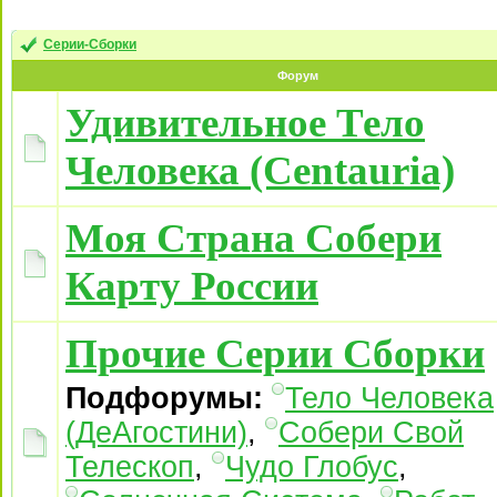
Серии-Сборки
Форум
Удивительное Тело
Человека (Centauria)
Моя Страна Собери
Карту России
Прочие Серии Сборки
Подфорумы:
Тело Человека
(ДеАгостини)
,
Собери Свой
Телескоп
,
Чудо Глобус
,