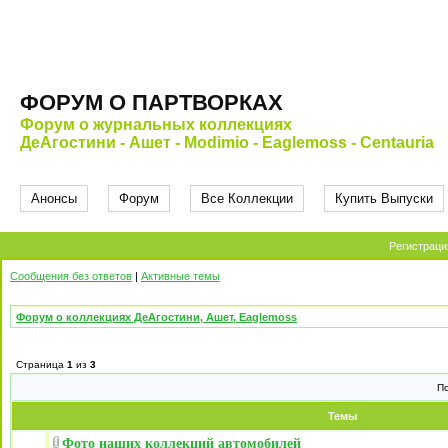
ФОРУМ О ПАРТВОРКАХ
Форум о журнальных коллекциях
ДеАгостини - Ашет - Modimio - Eaglemoss - Centauria
Анонсы
Форум
Все Коллекции
Купить Выпуски
Регистраци
Сообщения без ответов
|
Активные темы
Форум о коллекциях ДеАгостини, Ашет, Eaglemoss
Страница
1
из
3
П
Темы
Фото наших коллекций автомобилей