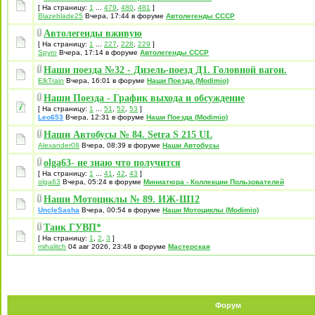
[ На страницу:
1
...
479
,
480
,
481
]
Blazeblade25
Вчера, 17:44 в форуме
Автолегенды СССР
Автолегенды вживую
[ На страницу:
1
...
227
,
228
,
229
]
Spyro
Вчера, 17:14 в форуме
Автолегенды СССР
Наши поезда №32 - Дизель-поезд Д1. Головной вагон.
ElkTrain
Вчера, 16:01 в форуме
Наши Поезда (Modimio)
Наши Поезда - График выхода и обсуждение
[ На страницу:
1
...
51
,
52
,
53
]
Leo653
Вчера, 12:31 в форуме
Наши Поезда (Modimio)
Наши Автобусы № 84. Setra S 215 UL
Alexander08
Вчера, 08:39 в форуме
Наши Автобусы
olga63- не знаю что получится
[ На страницу:
1
...
41
,
42
,
43
]
olga63
Вчера, 05:24 в форуме
Миниатюра - Коллекции Пользователей
Наши Мотоциклы № 89. ИЖ-Ш12
UncleSasha
Вчера, 00:54 в форуме
Наши Мотоциклы (Modimio)
Танк ГУВП*
[ На страницу:
1
,
2
,
3
]
mihalitch
04 авг 2026, 23:48 в форуме
Мастерская
Форум