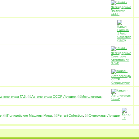
Автолегенды ГАЗ
,
Автолегенды СССР Лучшее
,
Мотолегенды
е
,
Полицейские Машины Мира
,
Ferrari Collection
,
Суперкары Лучшие