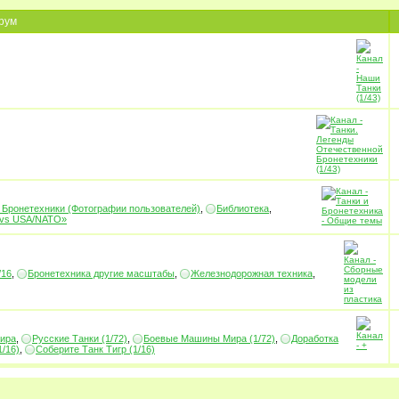
рум
 Бронетехники (Фотографии пользователей)
,
Библиотека
,
 vs USA/NATO»
/16
,
Бронетехника другие масштабы
,
Железнодорожная техника
,
ира
,
Русские Танки (1/72)
,
Боевые Машины Мира (1/72)
,
Доработка
1/16)
,
Соберите Танк Тигр (1/16)