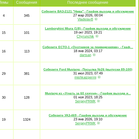
Темы
Сообщения
Последнее сообщение
Соберите ВАЗ-2121 "Нива" - График выхода и обсуждение
27 мар 2026, 00:04
4
345
VladislavB
Lamborghini Miura (1/8) - График выхода и обсуждение
19 окт 2023, 19:21
15
101
Chyrunchik
Соберите ECTO-1 «Охотников за привидениями» - Граф...
18 янв 2024, 03:17
16
113
dartsan
Соберите Ford Mustang - Посылка №26 (выпуски 89-100)
31 июл 2023, 07:49
29
381
mishkaizpermi
Mustang из «Угнать за 60 секунд» - График выхода и...
01 ноя 2023, 18:25
30
128
SergeyPRMK
Соберите УАЗ-469 - График выхода и обсуждение
23 янв 2026, 19:10
19
1324
SergeyPRMK