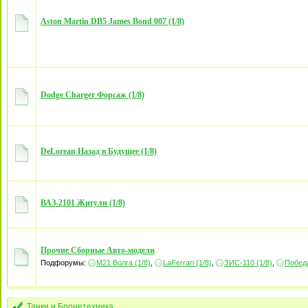
Aston Martin DB5 James Bond 007 (1/8)
Dodge Charger Форсаж (1/8)
DeLorean Назад в Будущее (1/8)
ВАЗ-2101 Жигули (1/8)
Прочие Сборные Авто-модели
Подфорумы:
М21 Волга (1/8)
,
LaFerrari (1/8)
,
ЗИС-110 (1/8)
,
Победа
Танки и Бронетехника