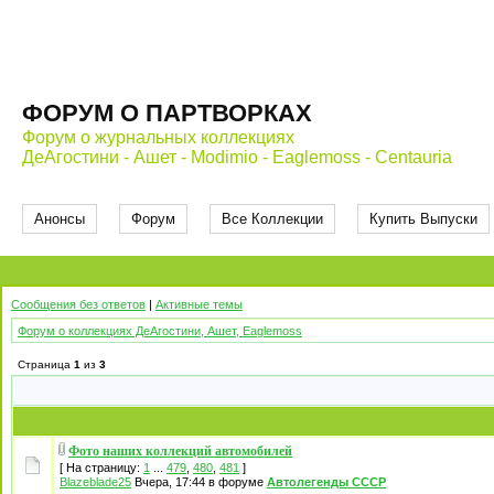
ФОРУМ О ПАРТВОРКАХ
Форум о журнальных коллекциях
ДеАгостини - Ашет - Modimio - Eaglemoss - Centauria
Анонсы
Форум
Все Коллекции
Купить Выпуски
Сообщения без ответов
|
Активные темы
Форум о коллекциях ДеАгостини, Ашет, Eaglemoss
Страница
1
из
3
Фото наших коллекций автомобилей
[ На страницу:
1
...
479
,
480
,
481
]
Blazeblade25
Вчера, 17:44 в форуме
Автолегенды СССР