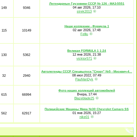
Легендарные Грузовики СССР № 126 - МАЗ-5551
04 авг 2026, 17:10
149
9346
strek2013
Наши коллекции - Формула 1
02 авг 2026, 17:48
115
10149
Felliu
Великая FORMULA 1 1:24
12 янв 2026, 21:38
130
5362
vicktor571
Автолегенды СССР Спецвыпуск "Спорт" №5 - Москвич-4...
08 июл 2022, 07:49
32
2940
PaulVanDyk
Фото наших коллекций автомобилей
Вчера, 17:44
615
66994
Blazeblade25
Полицейские Машины Мира №30 Chevrolet Camaro SS
01 янв 2026, 15:27
562
62917
nike01