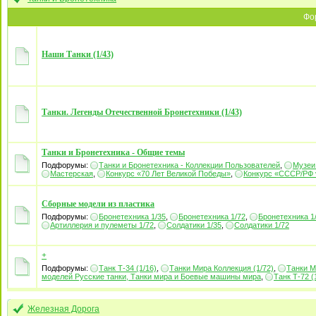
Фо
Наши Танки (1/43)
Танки. Легенды Отечественной Бронетехники (1/43)
Танки и Бронетехника - Общие темы
Подфорумы:
Танки и Бронетехника - Коллекции Пользователей
,
Музеи
Мастерская
,
Конкурс «70 Лет Великой Победы»
,
Конкурс «СССР/РФ
Сборные модели из пластика
Подфорумы:
Бронетехника 1/35
,
Бронетехника 1/72
,
Бронетехника 1
Артиллерия и пулеметы 1/72
,
Солдатики 1/35
,
Солдатики 1/72
+
Подфорумы:
Танк Т-34 (1/16)
,
Танки Мира Коллекция (1/72)
,
Танки М
моделей Русские танки, Танки мира и Боевые машины мира
,
Танк Т-72 (
Железная Дорога