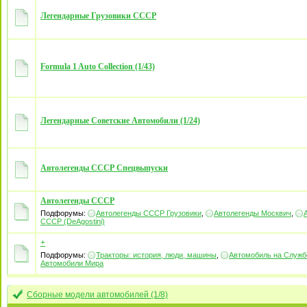
Легендарные Грузовики СССР
Formula 1 Auto Collection (1/43)
Легендарные Советские Автомобили (1/24)
Автолегенды СССР Спецвыпуски
Автолегенды СССР
Подфорумы:
Автолегенды СССР Грузовики
,
Автолегенды Москвич
,
СССР (DeAgostini)
+
Подфорумы:
Тракторы: история, люди, машины
,
Автомобиль на Служб
Автомобили Mира
Сборные модели автомобилей (1/8)