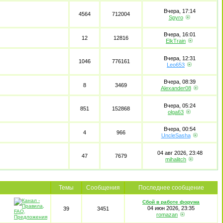
Вчера, 17:14
4564
712004
Spyro
Вчера, 16:01
12
12816
ElkTrain
Вчера, 12:31
1046
776161
Leo653
Вчера, 08:39
8
3469
Alexander08
Вчера, 05:24
851
152868
olga63
Вчера, 00:54
4
966
UncleSasha
04 авг 2026, 23:48
47
7679
mihalitch
Темы
Сообщения
Последнее сообщение
Сбой в работе форума
04 июн 2026, 23:35
39
3451
romazan