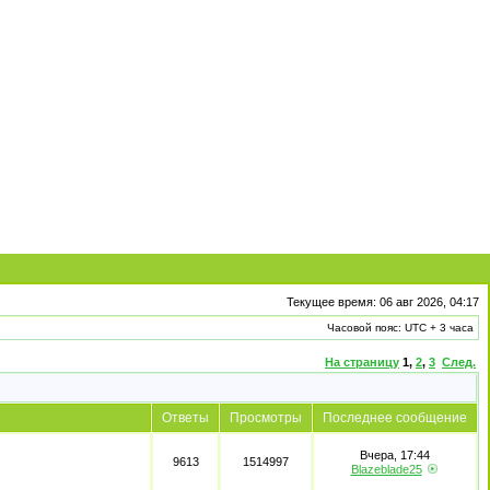
Текущее время: 06 авг 2026, 04:17
Часовой пояс: UTC + 3 часа
На страницу
1
,
2
,
3
След.
Ответы
Просмотры
Последнее сообщение
Вчера, 17:44
9613
1514997
Blazeblade25