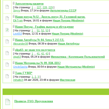
Автолегенды вживую
[ На страницу:
1
...
227
,
228
,
229
]
Spyro
Вчера, 17:14 в форуме
Автолегенды СССР
Наши поезда №32 - Дизель-поезд Д1. Головной вагон.
ElkTrain
Вчера, 16:01 в форуме
Наши Поезда (Modimio)
Наши Поезда - График выхода и обсуждение
[ На страницу:
1
...
51
,
52
,
53
]
Leo653
Вчера, 12:31 в форуме
Наши Поезда (Modimio)
Наши Автобусы № 84. Setra S 215 UL
Alexander08
Вчера, 08:39 в форуме
Наши Автобусы
olga63- не знаю что получится
[ На страницу:
1
...
41
,
42
,
43
]
olga63
Вчера, 05:24 в форуме
Миниатюра - Коллекции Пользователей
Наши Мотоциклы № 89. ИЖ-Ш12
UncleSasha
Вчера, 00:54 в форуме
Наши Мотоциклы (Modimio)
Танк ГУВП*
[ На страницу:
1
,
2
,
3
]
mihalitch
04 авг 2026, 23:48 в форуме
Мастерская
Правила, FAQ, Предложения