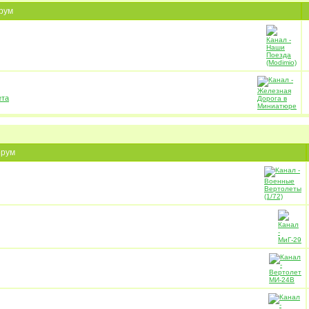
рум
ета
рум