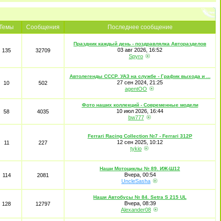
Темы
Сообщения
Последнее сообщение
Праздник каждый день - поздравлялка Авторазделов
03 авг 2026, 16:52
135
32709
Spyro
Автолегенды CCCР. УАЗ на службе - График выхода и ...
27 сен 2024, 21:25
10
502
agentOO
Фото наших коллекций - Современные модели
10 июл 2026, 16:44
58
4035
bw777
Ferrari Racing Collection №7 - Ferrari 312P
12 сен 2025, 10:12
11
227
tykio
Наши Мотоциклы № 89. ИЖ-Ш12
Вчера, 00:54
114
2081
UncleSasha
Наши Автобусы № 84. Setra S 215 UL
Вчера, 08:39
128
12797
Alexander08