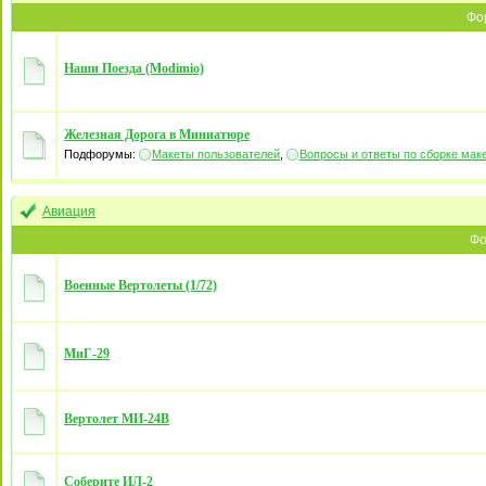
Фо
Наши Поезда (Modimio)
Железная Дорога в Миниатюре
Подфорумы:
Макеты пользователей
,
Вопросы и ответы по сборке мак
Авиация
Фо
Военные Вертолеты (1/72)
МиГ-29
Вертолет МИ-24В
Соберите ИЛ-2