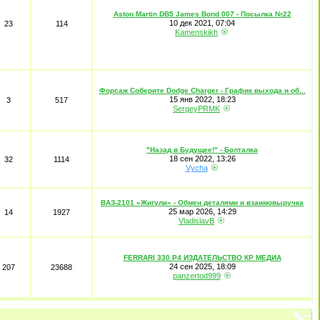
Aston Martin DB5 James Bond 007 - Посылка №22
10 дек 2021, 07:04
23
114
Kamenskikh
Форсаж Соберите Dodge Charger - График выхода и об...
15 янв 2022, 18:23
3
517
SergeyPRMK
"Назад в Будущее!" - Болталка
18 сен 2022, 13:26
32
1114
Vycha
ВАЗ-2101 «Жигули» - Обмен деталями и взаимовыручка
25 мар 2026, 14:29
14
1927
VladislavB
FERRARI 330 P4 ИЗДАТЕЛЬСТВО КР МЕДИА
24 сен 2025, 18:09
207
23688
panzertod999