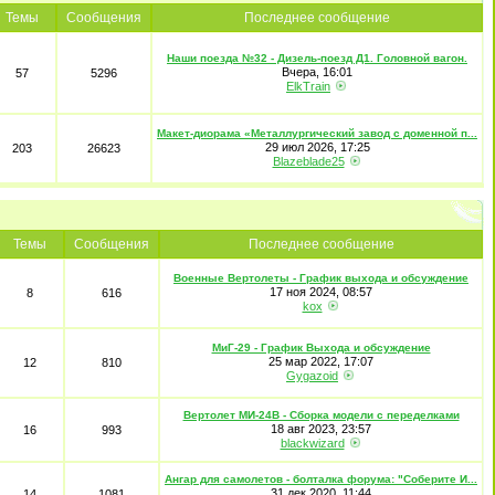
Темы
Сообщения
Последнее сообщение
Наши поезда №32 - Дизель-поезд Д1. Головной вагон.
Вчера, 16:01
57
5296
ElkTrain
Макет-диорама «Металлургический завод с доменной п...
29 июл 2026, 17:25
203
26623
Blazeblade25
Темы
Сообщения
Последнее сообщение
Военные Вертолеты - График выхода и обсуждение
17 ноя 2024, 08:57
8
616
kox
МиГ-29 - График Выхода и обсуждение
25 мар 2022, 17:07
12
810
Gygazoid
Вертолет МИ-24В - Сборка модели с переделками
18 авг 2023, 23:57
16
993
blackwizard
Ангар для самолетов - болталка форума: "Соберите И...
31 дек 2020, 11:44
14
1081