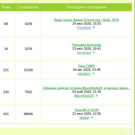
Темы
Сообщения
Последнее сообщение
Наши Танки. Броня Отечества - №34 - БТ-5
24 июл 2026, 15:03
88
4209
Pocemon
Танковая Болталка
23 июл 2026, 19:41
34
3378
bormotov
Танк ГУВП*
04 авг 2026, 23:48
221
15166
mihalitch
Сборные модели техники Blazeblade25, в разных масш...
03 май 2026, 21:35
243
7550
Blazeblade25
Танк ИС-2 (1/16)
21 июл 2026, 12:55
401
88846
Vetalar