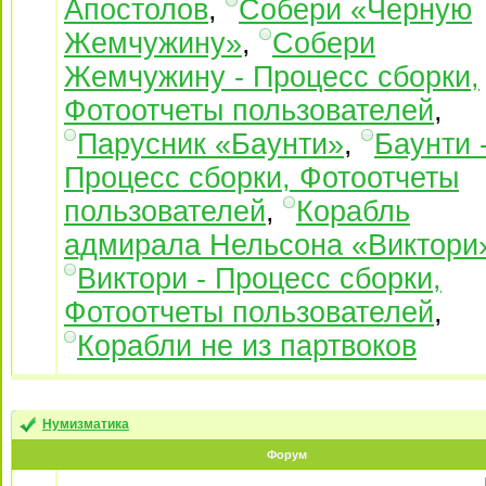
Апостолов
,
Собери «Черную
Жемчужину»
,
Собери
Жемчужину - Процесс сборки,
Фотоотчеты пользователей
,
Парусник «Баунти»
,
Баунти 
Процесс сборки, Фотоотчеты
пользователей
,
Корабль
адмирала Нельсона «Виктори
Виктори - Процесс сборки,
Фотоотчеты пользователей
,
Корабли не из партвоков
Нумизматика
Форум