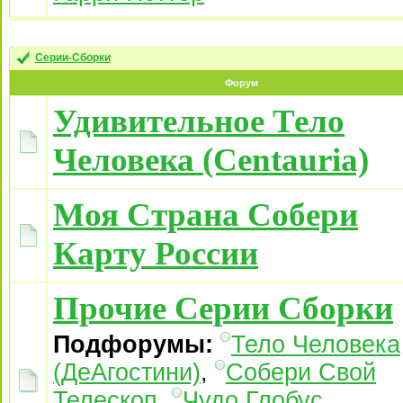
Серии-Сборки
Форум
Удивительное Тело
Человека (Centauria)
Моя Страна Собери
Карту России
Прочие Серии Сборки
Подфорумы:
Тело Человека
(ДеАгостини)
,
Собери Свой
Телескоп
,
Чудо Глобус
,