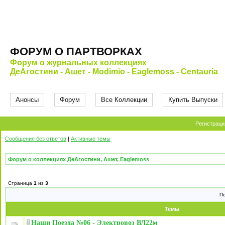
ФОРУМ О ПАРТВОРКАХ
Форум о журнальных коллекциях
ДеАгостини - Ашет - Modimio - Eaglemoss - Centauria
Анонсы
Форум
Все Коллекции
Купить Выпуски
Регистраци
Сообщения без ответов
|
Активные темы
Форум о коллекциях ДеАгостини, Ашет, Eaglemoss
Страница
1
из
3
П
Темы
Наши Поезда №06 - Электровоз ВЛ22м