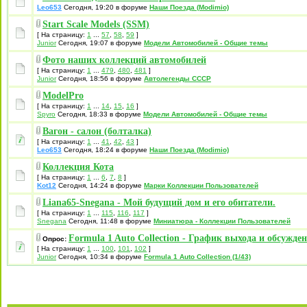
Leo653
Сегодня, 19:20 в форуме
Наши Поезда (Modimio)
Start Scale Models (SSM)
[ На страницу:
1
...
57
,
58
,
59
]
Junior
Сегодня, 19:07 в форуме
Модели Автомобилей - Общие темы
Фото наших коллекций автомобилей
[ На страницу:
1
...
479
,
480
,
481
]
Junior
Сегодня, 18:56 в форуме
Автолегенды СССР
ModelPro
[ На страницу:
1
...
14
,
15
,
16
]
Spyro
Сегодня, 18:33 в форуме
Модели Автомобилей - Общие темы
Вагон - салон (болталка)
[ На страницу:
1
...
41
,
42
,
43
]
Leo653
Сегодня, 18:24 в форуме
Наши Поезда (Modimio)
Коллекция Кота
[ На страницу:
1
...
6
,
7
,
8
]
Kot12
Сегодня, 14:24 в форуме
Марки Коллекции Пользователей
Liana65-Snegana - Мой будущий дом и его обитатели.
[ На страницу:
1
...
115
,
116
,
117
]
Snegana
Сегодня, 11:48 в форуме
Миниатюра - Коллекции Пользователей
Formula 1 Auto Collection - График выхода и обсужде
Опрос:
[ На страницу:
1
...
100
,
101
,
102
]
Junior
Сегодня, 10:34 в форуме
Formula 1 Auto Collection (1/43)