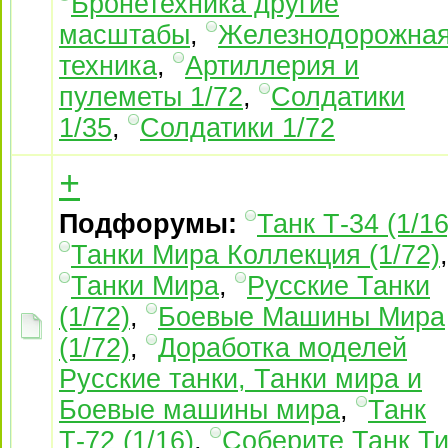
Бронетехника другие
масштабы
,
Железнодорожна
техника
,
Артиллерия и
пулеметы 1/72
,
Солдатики
1/35
,
Солдатики 1/72
+
Подфорумы:
Танк Т-34 (1/16
Танки Мира Коллекция (1/72)
,
Танки Мира
,
Русские Танки
(1/72)
,
Боевые Машины Мира
(1/72)
,
Доработка моделей
Русские танки, Танки мира и
Боевые машины мира
,
Танк
Т-72 (1/16)
,
Соберите Танк Ти