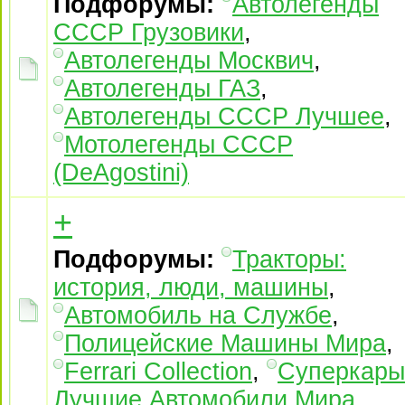
Подфорумы:
Автолегенды
СССР Грузовики
,
Автолегенды Москвич
,
Автолегенды ГАЗ
,
Автолегенды СССР Лучшее
,
Мотолегенды СССР
(DeAgostini)
+
Подфорумы:
Тракторы:
история, люди, машины
,
Автомобиль на Службе
,
Полицейские Машины Мира
,
Ferrari Collection
,
Суперкары
Лучшие Автомобили Mира