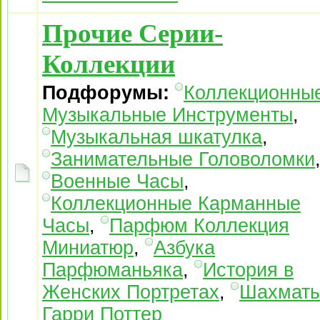
Прочие Серии-
Коллекции
Подфорумы:
Коллекционны
Музыкальные Инструменты
,
Музыкальная шкатулка
,
Занимательные Головоломки
Военные Часы
,
Коллекционные Карманные
Часы
,
Парфюм Коллекция
Миниатюр
,
Азбука
Парфюманьяка
,
История в
Женских Портретах
,
Шахмат
Гарри Поттер