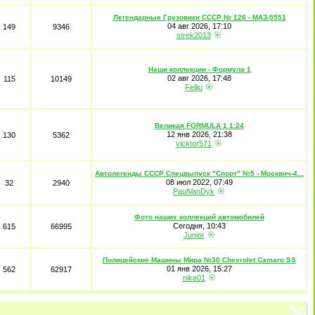
Легендарные Грузовики СССР № 126 - МАЗ-5551
04 авг 2026, 17:10
149
9346
strek2013
Наши коллекции - Формула 1
02 авг 2026, 17:48
115
10149
Felliu
Великая FORMULA 1 1:24
12 янв 2026, 21:38
130
5362
vicktor571
Автолегенды СССР Спецвыпуск "Спорт" №5 - Москвич-4...
08 июл 2022, 07:49
32
2940
PaulVanDyk
Фото наших коллекций автомобилей
Сегодня, 10:43
615
66995
Junior
Полицейские Машины Мира №30 Chevrolet Camaro SS
01 янв 2026, 15:27
562
62917
nike01