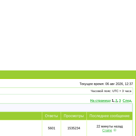
Текущее время: 06 авг 2026, 12:37
Часовой пояс: UTC + 3 часа
На страницу
1
,
2
,
3
След.
Ответы
Просмотры
Последнее сообщение
22 минуты назад
5601
1535234
Craine