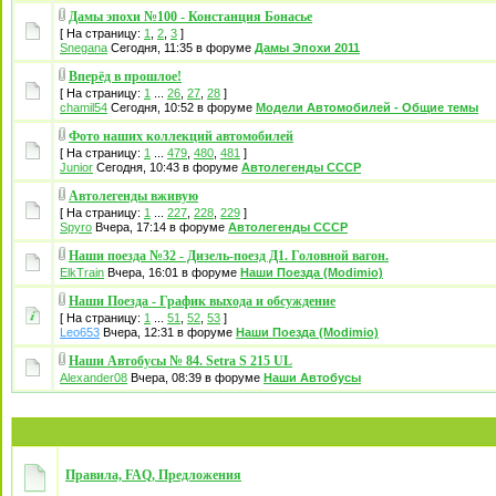
Дамы эпохи №100 - Констанция Бонасье
[ На страницу:
1
,
2
,
3
]
Snegana
Сегодня, 11:35 в форуме
Дамы Эпохи 2011
Вперёд в прошлое!
[ На страницу:
1
...
26
,
27
,
28
]
chamil54
Сегодня, 10:52 в форуме
Модели Автомобилей - Общие темы
Фото наших коллекций автомобилей
[ На страницу:
1
...
479
,
480
,
481
]
Junior
Сегодня, 10:43 в форуме
Автолегенды СССР
Автолегенды вживую
[ На страницу:
1
...
227
,
228
,
229
]
Spyro
Вчера, 17:14 в форуме
Автолегенды СССР
Наши поезда №32 - Дизель-поезд Д1. Головной вагон.
ElkTrain
Вчера, 16:01 в форуме
Наши Поезда (Modimio)
Наши Поезда - График выхода и обсуждение
[ На страницу:
1
...
51
,
52
,
53
]
Leo653
Вчера, 12:31 в форуме
Наши Поезда (Modimio)
Наши Автобусы № 84. Setra S 215 UL
Alexander08
Вчера, 08:39 в форуме
Наши Автобусы
Правила, FAQ, Предложения