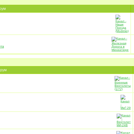
рум
ета
рум