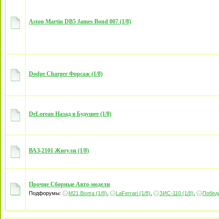
Aston Martin DB5 James Bond 007 (1/8)
Dodge Charger Форсаж (1/8)
DeLorean Назад в Будущее (1/8)
ВАЗ-2101 Жигули (1/8)
Прочие Сборные Авто-модели
Подфорумы:
М21 Волга (1/8)
,
LaFerrari (1/8)
,
ЗИС-110 (1/8)
,
Победа