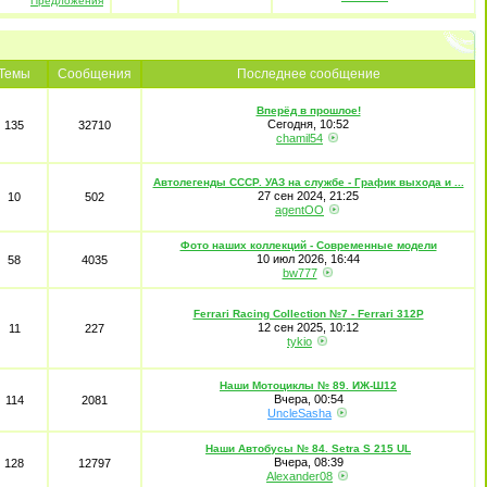
Темы
Сообщения
Последнее сообщение
Вперёд в прошлое!
Сегодня, 10:52
135
32710
chamil54
Автолегенды CCCР. УАЗ на службе - График выхода и ...
27 сен 2024, 21:25
10
502
agentOO
Фото наших коллекций - Современные модели
10 июл 2026, 16:44
58
4035
bw777
Ferrari Racing Collection №7 - Ferrari 312P
12 сен 2025, 10:12
11
227
tykio
Наши Мотоциклы № 89. ИЖ-Ш12
Вчера, 00:54
114
2081
UncleSasha
Наши Автобусы № 84. Setra S 215 UL
Вчера, 08:39
128
12797
Alexander08