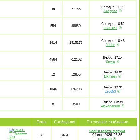
Сегодня, 11:35
49
27763
Snegana
Сегодня, 10:52
554
88850
chamil54
Сегодня, 10:43
9614
1515172
Junior
Вчера, 17:14
4564
712102
Spyro
Вчера, 16:01
12
12855
ElkTrain
Вчера, 12:31
1046
776298
Leo653
Вчера, 08:39
8
3509
Alexander08
Темы
Сообщения
Последнее сообщение
Сбой в работе форума
04 июн 2026, 23:35
39
3451
romazan