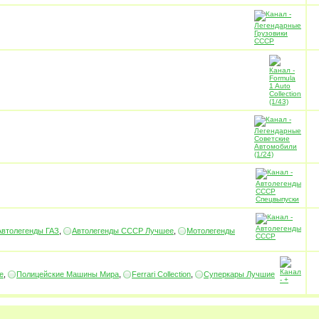
Автолегенды ГАЗ
,
Автолегенды СССР Лучшее
,
Мотолегенды
е
,
Полицейские Машины Мира
,
Ferrari Collection
,
Суперкары Лучшие