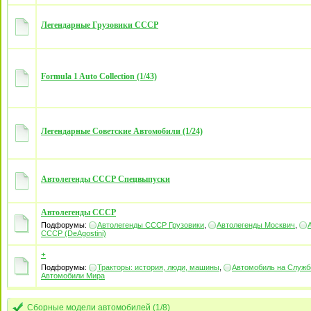
Легендарные Грузовики СССР
Formula 1 Auto Collection (1/43)
Легендарные Советские Автомобили (1/24)
Автолегенды СССР Спецвыпуски
Автолегенды СССР
Подфорумы:
Автолегенды СССР Грузовики
,
Автолегенды Москвич
,
СССР (DeAgostini)
+
Подфорумы:
Тракторы: история, люди, машины
,
Автомобиль на Служб
Автомобили Mира
Сборные модели автомобилей (1/8)