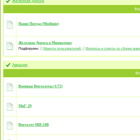
Железная Дорога
Фо
Наши Поезда (Modimio)
Железная Дорога в Миниатюре
Подфорумы:
Макеты пользователей
,
Вопросы и ответы по сборке мак
Авиация
Фо
Военные Вертолеты (1/72)
МиГ-29
Вертолет МИ-24В