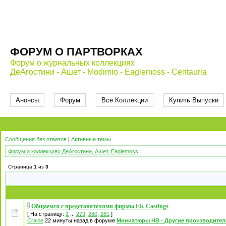
ФОРУМ О ПАРТВОРКАХ
Форум о журнальных коллекциях
ДеАгостини - Ашет - Modimio - Eaglemoss - Centauria
Анонсы
Форум
Все Коллекции
Купить Выпуски
Сообщения без ответов
|
Активные темы
Форум о коллекциях ДеАгостини, Ашет, Eaglemoss
Страница
1
из
3
Общаемся с представителями фирмы EК Castings
[ На страницу:
1
...
279
,
280
,
281
]
Craine
22 минуты назад в форуме
Миниатюры НВ - Другие производител