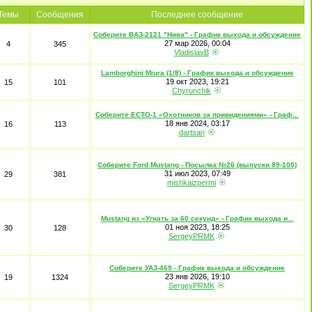
Темы
Сообщения
Последнее сообщение
Соберите ВАЗ-2121 "Нива" - График выхода и обсуждение
27 мар 2026, 00:04
4
345
VladislavB
Lamborghini Miura (1/8) - График выхода и обсуждение
19 окт 2023, 19:21
15
101
Chyrunchik
Соберите ECTO-1 «Охотников за привидениями» - Граф...
18 янв 2024, 03:17
16
113
dartsan
Соберите Ford Mustang - Посылка №26 (выпуски 89-100)
31 июл 2023, 07:49
29
381
mishkaizpermi
Mustang из «Угнать за 60 секунд» - График выхода и...
01 ноя 2023, 18:25
30
128
SergeyPRMK
Соберите УАЗ-469 - График выхода и обсуждение
23 янв 2026, 19:10
19
1324
SergeyPRMK