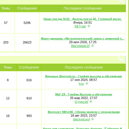
Темы
Сообщения
Последнее сообщение
Наши поезда №32 - Дизель-поезд Д1. Головной вагон.
Вчера, 16:01
57
5296
ElkTrain
Макет-диорама «Металлургический завод с доменной п...
29 июл 2026, 17:25
203
26623
Blazeblade25
Темы
Сообщения
Последнее сообщение
Военные Вертолеты - График выхода и обсуждение
17 ноя 2024, 08:57
8
616
kox
МиГ-29 - График Выхода и обсуждение
25 мар 2022, 17:07
12
810
Gygazoid
Вертолет МИ-24В - Сборка модели с переделками
18 авг 2023, 23:57
16
993
blackwizard
Ангар для самолетов - болталка форума: "Соберите И...