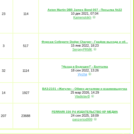
Aston Martin DB5 James Bond 007 - Посылка №22
10 дек 2021, 07:04
23
114
Kamenskikh
Форсаж Соберите Dodge Charger - График выхода и об...
15 янв 2022, 18:23
3
517
SergeyPRMK
"Назад в Будущее!" - Болталка
18 сен 2022, 13:26
32
1114
Vycha
ВАЗ-2101 «Жигули» - Обмен деталями и взаимовыручка
25 мар 2026, 14:29
14
1927
VladislavB
FERRARI 330 P4 ИЗДАТЕЛЬСТВО КР МЕДИА
24 сен 2025, 18:09
207
23688
panzertod999