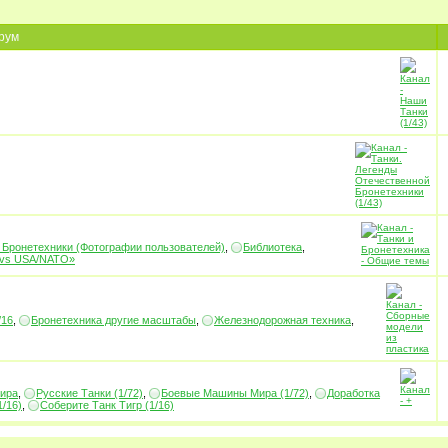
рум
 Бронетехники (Фотографии пользователей)
,
Библиотека
,
 vs USA/NATO»
/16
,
Бронетехника другие масштабы
,
Железнодорожная техника
,
ира
,
Русские Танки (1/72)
,
Боевые Машины Мира (1/72)
,
Доработка
1/16)
,
Соберите Танк Тигр (1/16)