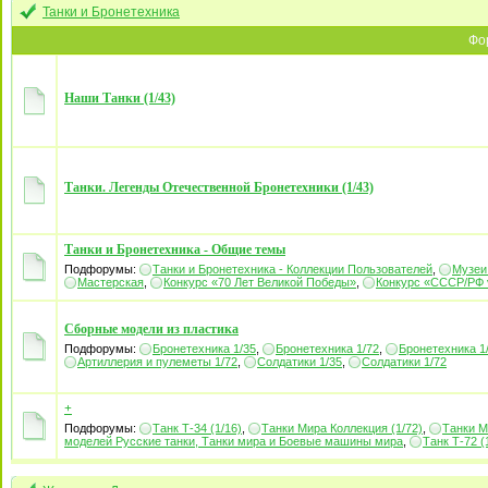
Танки и Бронетехника
Фо
Наши Танки (1/43)
Танки. Легенды Отечественной Бронетехники (1/43)
Танки и Бронетехника - Общие темы
Подфорумы:
Танки и Бронетехника - Коллекции Пользователей
,
Музеи
Мастерская
,
Конкурс «70 Лет Великой Победы»
,
Конкурс «СССР/РФ
Сборные модели из пластика
Подфорумы:
Бронетехника 1/35
,
Бронетехника 1/72
,
Бронетехника 1
Артиллерия и пулеметы 1/72
,
Солдатики 1/35
,
Солдатики 1/72
+
Подфорумы:
Танк Т-34 (1/16)
,
Танки Мира Коллекция (1/72)
,
Танки М
моделей Русские танки, Танки мира и Боевые машины мира
,
Танк Т-72 (