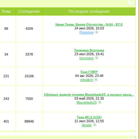
Темы
Сообщения
Последнее сообщение
Наши Танки. Броня Отечества - №34 - БТ-5
24 июл 2026, 15:03
88
4209
Pocemon
Танковая Болталка
23 июл 2026, 19:41
34
3378
bormotov
Танк ГУВП*
04 авг 2026, 23:48
221
15166
mihalitch
Сборные модели техники Blazeblade25, в разных масш...
03 май 2026, 21:35
243
7550
Blazeblade25
Танк ИС-2 (1/16)
21 июл 2026, 12:55
401
88846
Vetalar