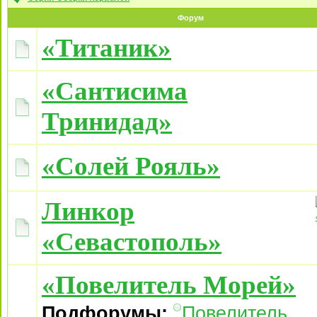
Форум
«Титаник»
«Сантисима
Тринидад»
«Солей Рояль»
Линкор
«Севастополь»
«Повелитель Морей»
Подфорумы:
Повелитель