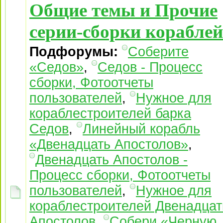
Общие темы и Прочие
серии-сборки кораблей
Подфорумы:
Соберите
«Седов»
,
Седов - Процесс
сборки, Фотоотчеты
пользователей
,
Нужное для
кораблестроителей барка
Седов
,
Линейный корабль
«Двенадцать Апостолов»
,
Двенадцать Апостолов -
Процесс сборки, Фотоотчеты
пользователей
,
Нужное для
кораблестроителей Двенадцат
Апостолов
,
Собери «Черную