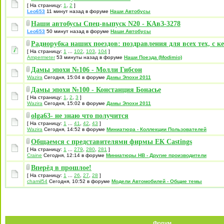
[ На страницу:
1
,
2
]
Leo653
11 минут назад в форуме
Наши Автобусы
Наши автобусы Спец-выпуск N20 - КАвЗ-3278
Leo653
50 минут назад в форуме
Наши Автобусы
Радиорубка наших поездов: поздравления для всех тех, с к
[ На страницу:
1
...
102
,
103
,
104
]
Ampermeter
53 минуты назад в форуме
Наши Поезда (Modimio)
Дамы эпохи №106 - Молли Гибсон
Wazira
Сегодня, 15:04 в форуме
Дамы Эпохи 2011
Дамы эпохи №100 - Констанция Бонасье
[ На страницу:
1
,
2
,
3
]
Wazira
Сегодня, 15:02 в форуме
Дамы Эпохи 2011
olga63- не знаю что получится
[ На страницу:
1
...
41
,
42
,
43
]
Wazira
Сегодня, 14:52 в форуме
Миниатюра - Коллекции Пользователей
Общаемся с представителями фирмы EК Castings
[ На страницу:
1
...
279
,
280
,
281
]
Craine
Сегодня, 12:14 в форуме
Миниатюры НВ - Другие производители
Вперёд в прошлое!
[ На страницу:
1
...
26
,
27
,
28
]
chamil54
Сегодня, 10:52 в форуме
Модели Автомобилей - Общие темы
Форум