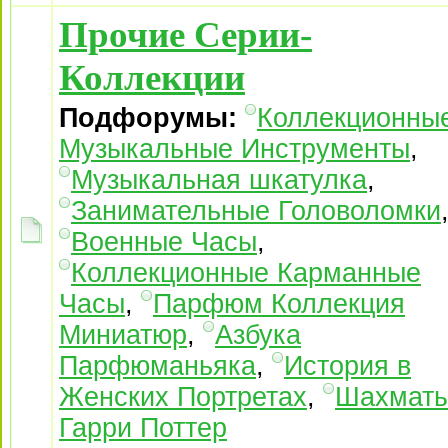
Прочие Серии-
Коллекции
Подфорумы:
Коллекционны
Музыкальные Инструменты
,
Музыкальная шкатулка
,
Занимательные Головоломки
Военные Часы
,
Коллекционные Карманные
Часы
,
Парфюм Коллекция
Миниатюр
,
Азбука
Парфюманьяка
,
История в
Женских Портретах
,
Шахмат
Гарри Поттер