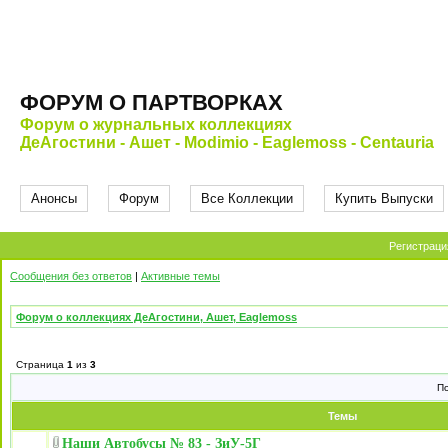
ФОРУМ О ПАРТВОРКАХ
Форум о журнальных коллекциях
ДеАгостини - Ашет - Modimio - Eaglemoss - Centauria
Анонсы
Форум
Все Коллекции
Купить Выпуски
Регистраци
Сообщения без ответов
|
Активные темы
Форум о коллекциях ДеАгостини, Ашет, Eaglemoss
Страница
1
из
3
П
Темы
Наши Автобусы № 83 - ЗиУ-5Г