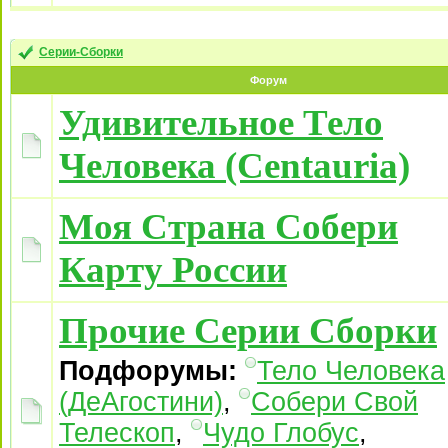
Серии-Сборки
Форум
Удивительное Тело
Человека (Centauria)
Моя Страна Собери
Карту России
Прочие Серии Сборки
Подфорумы:
Тело Человека
(ДеАгостини)
,
Собери Свой
Телескоп
,
Чудо Глобус
,