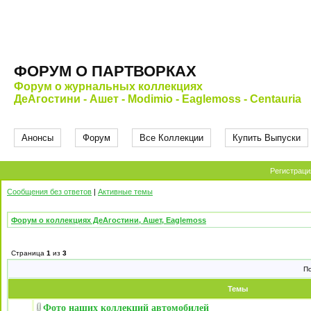
ФОРУМ О ПАРТВОРКАХ
Форум о журнальных коллекциях
ДеАгостини - Ашет - Modimio - Eaglemoss - Centauria
Анонсы
Форум
Все Коллекции
Купить Выпуски
Регистраци
Сообщения без ответов
|
Активные темы
Форум о коллекциях ДеАгостини, Ашет, Eaglemoss
Страница
1
из
3
П
Темы
Фото наших коллекций автомобилей