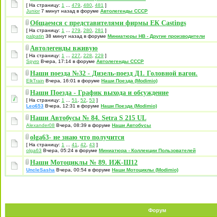
[ На страницу:
1
...
479
,
480
,
481
]
Junior
7 минут назад в форуме
Автолегенды СССР
Общаемся с представителями фирмы EК Castings
[ На страницу:
1
...
279
,
280
,
281
]
palpatin
38 минут назад в форуме
Миниатюры НВ - Другие производители
Автолегенды вживую
[ На страницу:
1
...
227
,
228
,
229
]
Spyro
Вчера, 17:14 в форуме
Автолегенды СССР
Наши поезда №32 - Дизель-поезд Д1. Головной вагон.
ElkTrain
Вчера, 16:01 в форуме
Наши Поезда (Modimio)
Наши Поезда - График выхода и обсуждение
[ На страницу:
1
...
51
,
52
,
53
]
Leo653
Вчера, 12:31 в форуме
Наши Поезда (Modimio)
Наши Автобусы № 84. Setra S 215 UL
Alexander08
Вчера, 08:39 в форуме
Наши Автобусы
olga63- не знаю что получится
[ На страницу:
1
...
41
,
42
,
43
]
olga63
Вчера, 05:24 в форуме
Миниатюра - Коллекции Пользователей
Наши Мотоциклы № 89. ИЖ-Ш12
UncleSasha
Вчера, 00:54 в форуме
Наши Мотоциклы (Modimio)
Форум