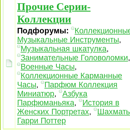
Прочие Серии-
Коллекции
Подфорумы:
Коллекционны
Музыкальные Инструменты
,
Музыкальная шкатулка
,
Занимательные Головоломки
Военные Часы
,
Коллекционные Карманные
Часы
,
Парфюм Коллекция
Миниатюр
,
Азбука
Парфюманьяка
,
История в
Женских Портретах
,
Шахмат
Гарри Поттер