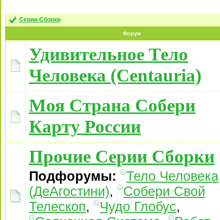
Серии-Сборки
Форум
Удивительное Тело
Человека (Centauria)
Моя Страна Собери
Карту России
Прочие Серии Сборки
Подфорумы:
Тело Человека
(ДеАгостини)
,
Собери Свой
Телескоп
,
Чудо Глобус
,