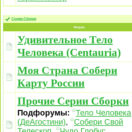
Серии-Сборки
Форум
Удивительное Тело
Человека (Centauria)
Моя Страна Собери
Карту России
Прочие Серии Сборки
Подфорумы:
Тело Человека
(ДеАгостини)
,
Собери Свой
Телескоп
,
Чудо Глобус
,