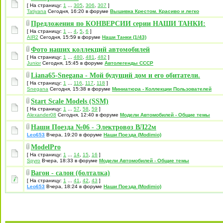
[ На страницу:
1
...
305
,
306
,
307
]
Tatiyana
Сегодня, 16:20 в форуме
Вышивка Крестом. Красиво и легко
Предложения по КОНВЕРСИИ серии НАШИ ТАНКИ:
[ На страницу:
1
...
4
,
5
,
6
]
AIR2
Сегодня, 15:59 в форуме
Наши Танки (1/43)
Фото наших коллекций автомобилей
[ На страницу:
1
...
480
,
481
,
482
]
Junior
Сегодня, 15:45 в форуме
Автолегенды СССР
Liana65-Snegana - Мой будущий дом и его обитатели.
[ На страницу:
1
...
116
,
117
,
118
]
Snegana
Сегодня, 15:38 в форуме
Миниатюра - Коллекции Пользователей
Start Scale Models (SSM)
[ На страницу:
1
...
57
,
58
,
59
]
Alexander08
Сегодня, 12:40 в форуме
Модели Автомобилей - Общие темы
Наши Поезда №06 - Электровоз ВЛ22м
Leo653
Вчера, 19:20 в форуме
Наши Поезда (Modimio)
ModelPro
[ На страницу:
1
...
14
,
15
,
16
]
Spyro
Вчера, 18:33 в форуме
Модели Автомобилей - Общие темы
Вагон - салон (болталка)
[ На страницу:
1
...
41
,
42
,
43
]
Leo653
Вчера, 18:24 в форуме
Наши Поезда (Modimio)