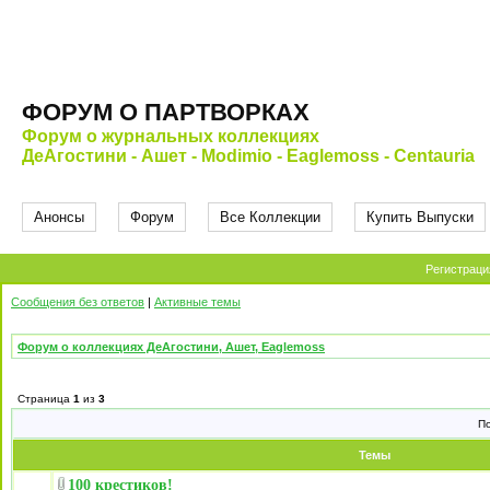
ФОРУМ О ПАРТВОРКАХ
Форум о журнальных коллекциях
ДеАгостини - Ашет - Modimio - Eaglemoss - Centauria
Анонсы
Форум
Все Коллекции
Купить Выпуски
Регистраци
Сообщения без ответов
|
Активные темы
Форум о коллекциях ДеАгостини, Ашет, Eaglemoss
Страница
1
из
3
П
Темы
100 крестиков!