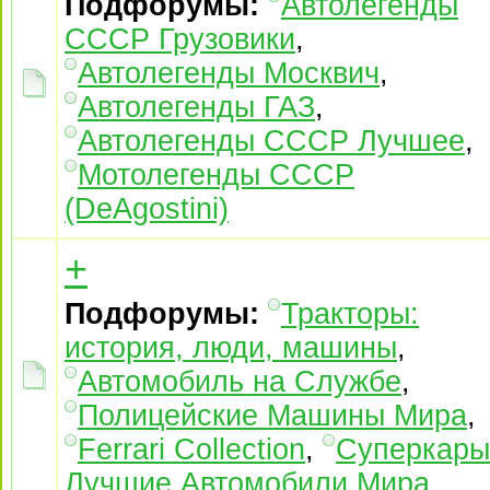
Подфорумы:
Автолегенды
СССР Грузовики
,
Автолегенды Москвич
,
Автолегенды ГАЗ
,
Автолегенды СССР Лучшее
,
Мотолегенды СССР
(DeAgostini)
+
Подфорумы:
Тракторы:
история, люди, машины
,
Автомобиль на Службе
,
Полицейские Машины Мира
,
Ferrari Collection
,
Суперкары
Лучшие Автомобили Mира