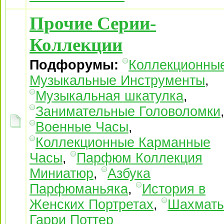
Прочие Серии-
Коллекции
Подфорумы:
Коллекционны
Музыкальные Инструменты
,
Музыкальная шкатулка
,
Занимательные Головоломки
Военные Часы
,
Коллекционные Карманные
Часы
,
Парфюм Коллекция
Миниатюр
,
Азбука
Парфюманьяка
,
История в
Женских Портретах
,
Шахмат
Гарри Поттер