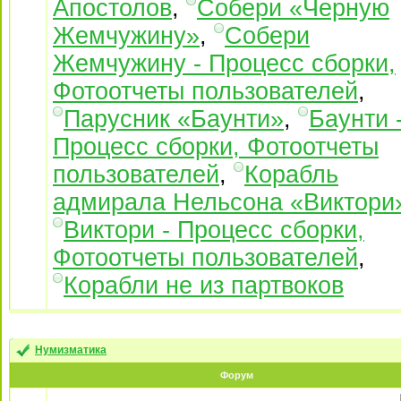
Апостолов
,
Собери «Черную
Жемчужину»
,
Собери
Жемчужину - Процесс сборки,
Фотоотчеты пользователей
,
Парусник «Баунти»
,
Баунти 
Процесс сборки, Фотоотчеты
пользователей
,
Корабль
адмирала Нельсона «Виктори
Виктори - Процесс сборки,
Фотоотчеты пользователей
,
Корабли не из партвоков
Нумизматика
Форум