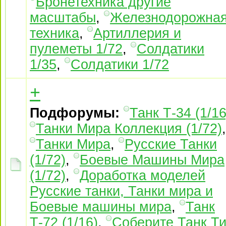
Бронетехника другие
масштабы
,
Железнодорожна
техника
,
Артиллерия и
пулеметы 1/72
,
Солдатики
1/35
,
Солдатики 1/72
+
Подфорумы:
Танк Т-34 (1/16
Танки Мира Коллекция (1/72)
,
Танки Мира
,
Русские Танки
(1/72)
,
Боевые Машины Мира
(1/72)
,
Доработка моделей
Русские танки, Танки мира и
Боевые машины мира
,
Танк
Т-72 (1/16)
,
Соберите Танк Ти