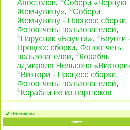
Апостолов
,
Собери «Черную
Жемчужину»
,
Собери
Жемчужину - Процесс сборки,
Фотоотчеты пользователей
,
Парусник «Баунти»
,
Баунти 
Процесс сборки, Фотоотчеты
пользователей
,
Корабль
адмирала Нельсона «Виктори
Виктори - Процесс сборки,
Фотоотчеты пользователей
,
Корабли не из партвоков
Нумизматика
Форум