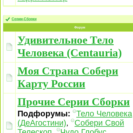
Серии-Сборки
Форум
Удивительное Тело
Человека (Centauria)
Моя Страна Собери
Карту России
Прочие Серии Сборки
Подфорумы:
Тело Человека
(ДеАгостини)
,
Собери Свой
Телескоп
,
Чудо Глобус
,