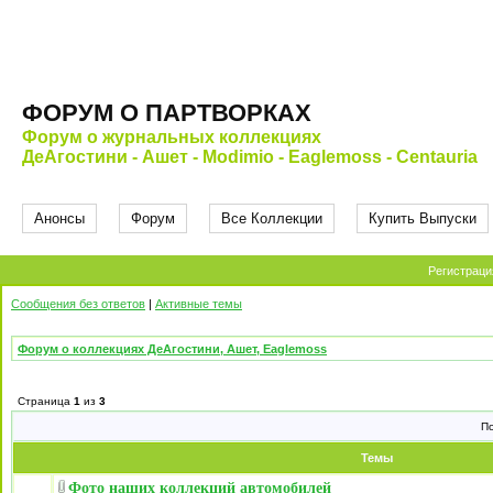
ФОРУМ О ПАРТВОРКАХ
Форум о журнальных коллекциях
ДеАгостини - Ашет - Modimio - Eaglemoss - Centauria
Анонсы
Форум
Все Коллекции
Купить Выпуски
Регистраци
Сообщения без ответов
|
Активные темы
Форум о коллекциях ДеАгостини, Ашет, Eaglemoss
Страница
1
из
3
П
Темы
Фото наших коллекций автомобилей