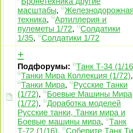
Бронетехника другие
масштабы
,
Железнодорожна
техника
,
Артиллерия и
пулеметы 1/72
,
Солдатики
1/35
,
Солдатики 1/72
+
Подфорумы:
Танк Т-34 (1/16
Танки Мира Коллекция (1/72)
,
Танки Мира
,
Русские Танки
(1/72)
,
Боевые Машины Мира
(1/72)
,
Доработка моделей
Русские танки, Танки мира и
Боевые машины мира
,
Танк
Т-72 (1/16)
,
Соберите Танк Ти